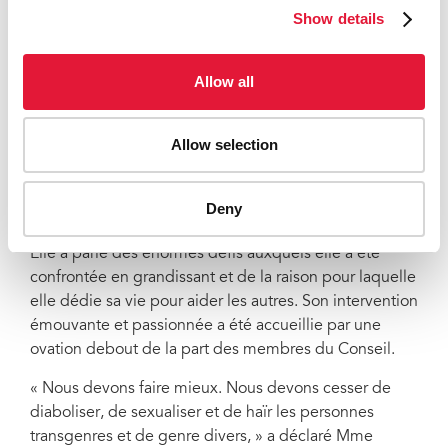
Show details
Conseil a ainsi eu l’occasion de débattre des inégalités
qui entravent les progrès de la riposte au sida pour les
populations clés et de la manière dont la riposte au
Allow all
VIH peut réduire plus efficacement le risque de VIH et
les répercussions du virus parmi ces populations.
Allow selection
Erika Castellanos
, directrice des programmes de
Global Action for Trans Equality, a raconté son histoire
pour illustrer ce que cela signifie de grandir quand on
Deny
est une personne transgenre et de vivre avec le VIH.
Elle a parlé des énormes défis auxquels elle a été
confrontée en grandissant et de la raison pour laquelle
elle dédie sa vie pour aider les autres. Son intervention
émouvante et passionnée a été accueillie par une
ovation debout de la part des membres du Conseil.
« Nous devons faire mieux. Nous devons cesser de
diaboliser, de sexualiser et de haïr les personnes
transgenres et de genre divers, » a déclaré Mme