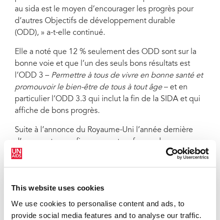
au sida est le moyen d’encourager les progrès pour
d’autres Objectifs de développement durable
(ODD), » a-t-elle continué.
Elle a noté que 12 % seulement des ODD sont sur la
bonne voie et que l’un des seuls bons résultats est
l’ODD 3 –
Permettre à tous de vivre en bonne santé et
promouvoir le bien-être de tous à tout âge
– et en
particulier l’ODD 3.3 qui inclut la fin de la SIDA et qui
affiche de bons progrès.
Suite à l’annonce du Royaume-Uni l’année dernière
d’augmenter son financement en faveur de
l’ONUSIDA pour le faire passer de 2,5 millions de
livres sterling en 2021 à 8 millions en 2022, le pays
s’est engagé à maintenir le financement au même
This website uses cookies
niveau en 2023. Cette annonce a été chaleureusement
accueillie par l’ONUSIDA, tout comme celle de
We use cookies to personalise content and ads, to
l’Irlande concernant un engagement pluriannuel de 10
provide social media features and to analyse our traffic.