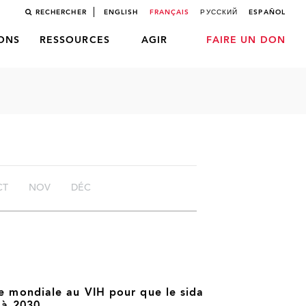
RECHERCHER
ENGLISH
FRANÇAIS
РУССКИЙ
ESPAÑOL
LONS
RESSOURCES
AGIR
FAIRE UN DON
CT
NOV
DÉC
te mondiale au VIH pour que le sida