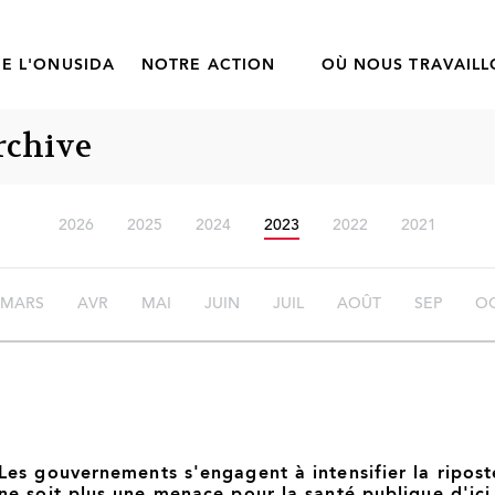
E L'ONUSIDA
NOTRE ACTION
OÙ NOUS TRAVAIL
rchive
2026
2025
2024
2023
2022
2021
MARS
AVR
MAI
JUIN
JUIL
AOÛT
SEP
O
Les gouvernements s'engagent à intensifier la ripos