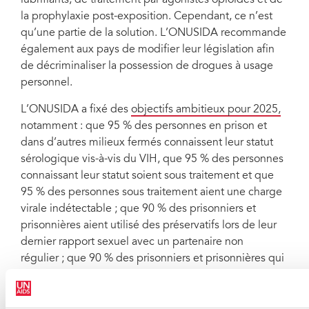
lubrifiants, de traitement par agonistes opioïdes et de
la prophylaxie post-exposition. Cependant, ce n’est
qu’une partie de la solution. L’ONUSIDA recommande
également aux pays de modifier leur législation afin
de décriminaliser la possession de drogues à usage
personnel.
L’ONUSIDA a fixé des
objectifs ambitieux pour 2025,
notamment : que 95 % des personnes en prison et
dans d’autres milieux fermés connaissent leur statut
sérologique vis-à-vis du VIH, que 95 % des personnes
connaissant leur statut soient sous traitement et que
95 % des personnes sous traitement aient une charge
virale indétectable ; que 90 % des prisonniers et
prisonnières aient utilisé des préservatifs lors de leur
dernier rapport sexuel avec un partenaire non
régulier ; que 90 % des prisonniers et prisonnières qui
consomment des drogues injectables aient utilisé des
aiguilles et des seringues stériles lors de leur dernière
injection ; et que 100 % des prisonniers et prisonnières