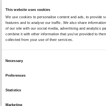
aient régulièrement accès à un système de santé
This website uses cookies
approprié ou à des services dirigés par les
We use cookies to personalise content and ads, to provide s
communautés.
features and to analyse our traffic. We also share informatio
L’ONUSIDA prône que les collectivités jouent un rôle
of our site with our social media, advertising and analytics 
actif dans la planification, la fourniture et le suivi des
combine it with other information that you’ve provided to them
services anti-VIH. Cependant, cela n’est pas toujours
collected from your use of their services.
simple dans les environnements carcéraux. Sans
l’implication de la communauté, il sera impossible
d’atteindre les objectifs mondiaux de lutte contre le
Consent
sida.
Necessary
Selection
Preferences
Pour plus d'informations sur le travail de la Moldavie
Statistics
sur le VIH dans les prisons, veuillez lire
La Moldavie
étend ses services de réduction des risques à toutes
les prisons
et regarder
https://youtu.be/JQYtnsiJKs0
Marketing