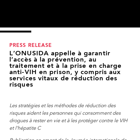
PRESS RELEASE
L’ONUSIDA appelle à garantir
l’accès à la prévention, au
traitement et à la prise en charge
anti-VIH en prison, y compris aux
services vitaux de réduction des
risques
Les stratégies et les méthodes de réduction des
risques aident les personnes qui consomment des
Alexander Godin franchit plusieurs portes verrouillées escorté par un gardien
drogues à rester en vie et à les protéger contre le VIH
jusqu'à la pharmacie de la prison 16. Cela fait partie de son quotidien. Il vient
et l’hépatite C
chercher son médicament – une dose de méthadone semblable à un sirop. La
méthadone est une thérapie agoniste des opioïdes (OAT) pour aider les gens à
surmonter les symptômes de sevrage, à réduire la dépendance à l'héroïne et à