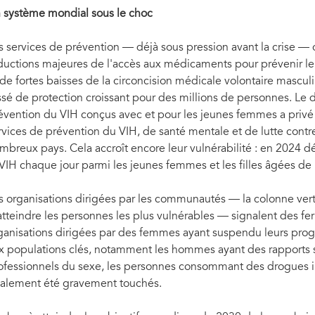
 système mondial sous le choc
s services de prévention — déjà sous pression avant la crise —
ductions majeures de l'accès aux médicaments pour prévenir le 
 de fortes baisses de la circoncision médicale volontaire mascul
ssé de protection croissant pour des millions de personnes. 
évention du VIH conçus avec et pour les jeunes femmes a privé
rvices de prévention du VIH, de santé mentale et de lutte contr
mbreux pays. Cela accroît encore leur vulnérabilité : en 2024 dé
 VIH chaque jour parmi les jeunes femmes et les filles âgées de
s organisations dirigées par les communautés — la colonne vert
atteindre les personnes les plus vulnérables — signalent des f
ganisations dirigées par des femmes ayant suspendu leurs prog
x populations clés, notamment les hommes ayant des rapports 
ofessionnels du sexe, les personnes consommant des drogues in
alement été gravement touchés.