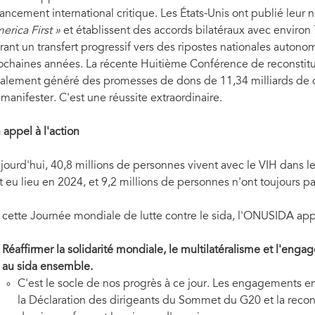
nancement international critique. Les États-Unis ont publié leur 
erica First »
et établissent des accords bilatéraux avec environ
rant un transfert progressif vers des ripostes nationales auton
ochaines années. La récente Huitième Conférence de reconstit
alement généré des promesses de dons de 11,34 milliards de do
 manifester. C'est une réussite extraordinaire.
 appel à l'action
jourd'hui, 40,8 millions de personnes vivent avec le VIH dans l
t eu lieu en 2024, et 9,2 millions de personnes n'ont toujours p
 cette Journée mondiale de lutte contre le sida, l'ONUSIDA appe
Réaffirmer la solidarité mondiale, le multilatéralisme et l'enga
au sida ensemble.
C'est le socle de nos progrès à ce jour. Les engagements en
la Déclaration des dirigeants du Sommet du G20 et la reco