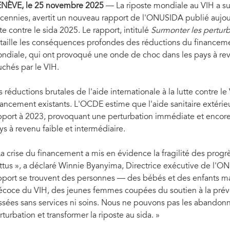
NÈVE, le 25 novembre 2025
— La riposte mondiale au VIH a su
cennies, avertit un nouveau rapport de l'ONUSIDA publié aujo
tte contre le sida 2025. Le rapport, intitulé
Surmonter les perturba
taille les conséquences profondes des réductions du financemen
ndiale, qui ont provoqué une onde de choc dans les pays à reve
uchés par le VIH.
s réductions brutales de l'aide internationale à la lutte contre l
nancement existants. L'OCDE estime que l'aide sanitaire extérie
pport à 2023, provoquant une perturbation immédiate et encore 
ys à revenu faible et intermédiaire.
La crise du financement a mis en évidence la fragilité des pro
ttus », a déclaré Winnie Byanyima, Directrice exécutive de l'
pport se trouvent des personnes — des bébés et des enfants ma
écoce du VIH, des jeunes femmes coupées du soutien à la pr
issées sans services ni soins. Nous ne pouvons pas les abandon
rturbation et transformer la riposte au sida. »