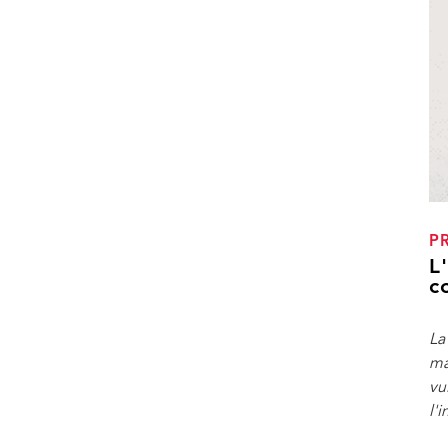
P
L
c
La
ma
vu
l'