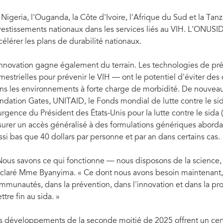
 Nigeria, l'Ouganda, la Côte d'Ivoire, l'Afrique du Sud et la Tan
vestissements nationaux dans les services liés au VIH. L'ONUSID
célérer les plans de durabilité nationaux.
innovation gagne également du terrain. Les technologies de pré
mestrielles pour prévenir le VIH — ont le potentiel d'éviter des 
ns les environnements à forte charge de morbidité. De nouveau
ndation Gates, UNITAID, le Fonds mondial de lutte contre le sida
urgence du Président des États-Unis pour la lutte contre le sida 
surer un accès généralisé à des formulations génériques abord
ssi bas que 40 dollars par personne et par an dans certains cas.
Nous savons ce qui fonctionne — nous disposons de la science, d
claré Mme Byanyima. « Ce dont nous avons besoin maintenant, c'
mmunautés, dans la prévention, dans l'innovation et dans la pro
ttre fin au sida. »
s développements de la seconde moitié de 2025 offrent un cert