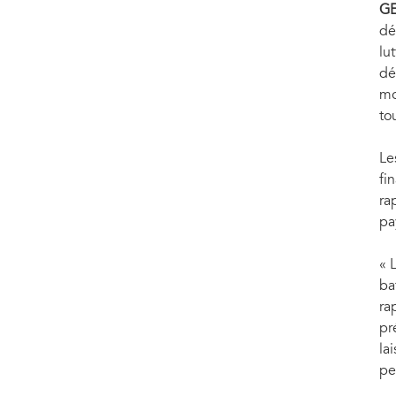
GE
dé
lu
dé
mo
to
Le
fi
ra
pa
« 
ba
ra
pr
la
pe