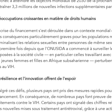
échec à atteindre les objectifs mondiaux de 2030 de la prochai
traîner 3,3 millions de nouvelles infections supplémentaires par
éoccupations croissantes en matière de droits humains
 crise du financement s'est déroulée dans un contexte mondial 
s conséquences particulièrement graves pour les populations m
iminalisant les relations sexuelles entre personnes de même se
 première fois depuis que l'ONUSIDA a commencé à surveiller les
posées à la société civile — en particulier celles travaillant ave
s jeunes femmes et filles en Afrique subsaharienne — perturbent
és au VIH.
 résilience et l'innovation offrent de l'espoir
lgré ces défis, plusieurs pays ont pris des mesures rapides pour
nancement. En conséquence, de nombreux pays font preuve de r
aitements contre le VIH. Certains pays ont signalé des chiffres 
s nouvelles mises sous traitement antirétroviral, grâce à une act