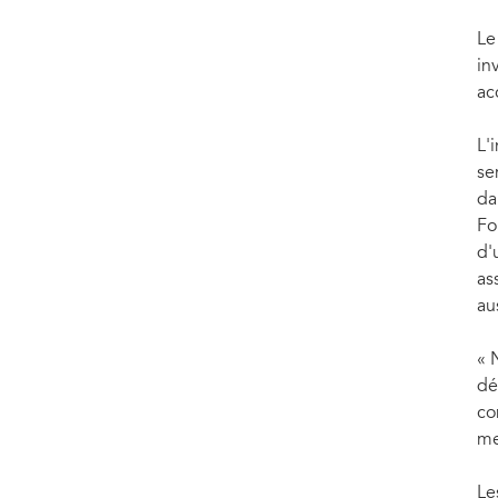
Le
in
ac
L'
se
da
Fo
d'
as
au
« 
dé
co
me
Le