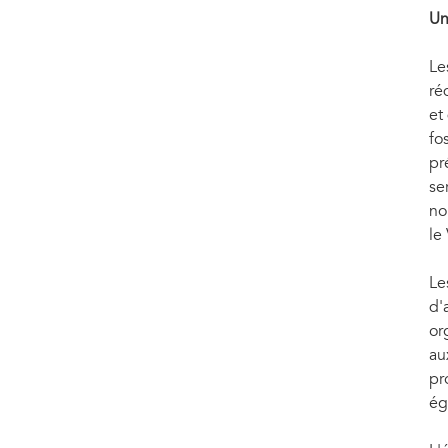
Un
Le
ré
et
fo
pr
se
no
le
Le
d'
or
au
pr
ég