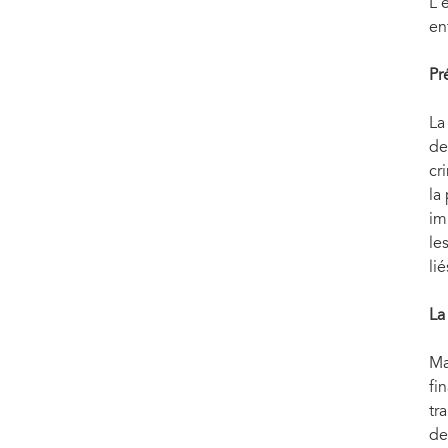
L'
en
Pr
La
de
cr
la
im
le
li
La
Ma
fi
tr
de