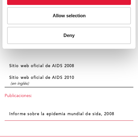
Allow selection
Fotogalería de la Aldea Global de AIDS 2008
Deny
Fotogalería de otros eventos de AIDS 2008
Enlaces externos:
Sitio web oficial de AIDS 2008
Sitio web oficial de AIDS 2010
(en inglés)
Publicaciones:
Informe sobre la epidemia mundial de sida, 2008