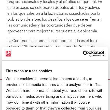
grupos nacionales y locales y al público en general. En
este espacio se celebraron debates abiertos y activos
en los que salieron a la luz victorias cosechadas por la
población de a pie, los desafíos a los que se enfrentan
las comunidades y las oportunidades que deben
aprovechar para mejorar su respuesta a la epidemia.
La Conferencia internacional sobre el sida es el foro
sobre el VIH más importante del mundo. Se celebra
cada dos años y su organización corre a cargo de la
Sociedad Internacional del Sida y de sus asociados,
entre los que se encuentra ONUSIDA. La próxima
conferencia tendrá lugar en Viena, Austria, en julio de
This website uses cookies
2010.
We use cookies to personalise content and ads, to
provide social media features and to analyse our traffic.
CONCLUYE AIDS 2008 EN MÉXICO
We also share information about your use of our site with
our social media, advertising and analytics partners who
Asociados:
may combine it with other information that you’ve
provided to them or that they’ve collected from your use