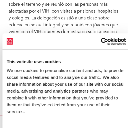
sobre el terreno y se reunió con las personas más
afectadas por el VIH, con visitas a prisiones, hospitales
y colegios. La delegación asistió a una clase sobre
educación sexual integral y se reunió con jóvenes que
viven con el VIH, quienes demostraron su disposición
a debatir sobre sexualidad, aceptar la responsabilidad
de proteger su propia salud y ayudar a garantizar un
futuro saludable para la próxima generación de
zambianos.
This website uses cookies
We use cookies to personalise content and ads, to provide
"La visita a Zambia fue una oportunidad excelente
social media features and to analyse our traffic. We also
para que una delegación de la JCP viera los retos
share information about your use of our site with our social
concretos de una grave epidemia en África y
media, advertising and analytics partners who may
observara el impacto positivo del trabajo de ONUSIDA
combine it with other information that you’ve provided to
para reunir a todas las partes interesadas en apoyo de
them or that they’ve collected from your use of their
una respuesta eficaz que tenga una repercusión real,"
services.
concluyó la Sra. Beagle.
ENLACES EXTERNOS