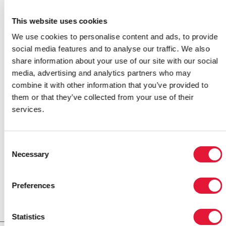
nazca sin el VIH".
This website uses cookies
La Primera Dama y el Sr. Sidibé se reunieron con dos
We use cookies to personalise content and ads, to provide
parejas que hablaron de su experiencia como padres
social media features and to analyse our traffic. We also
que viven con el VIH. "Gracias al tratamiento y a los
share information about your use of our site with our social
consejos que recibí en el centro de salud, dí a luz a un
media, advertising and analytics partners who may
bebé sin el VIH. Ese bebé tiene ahora dos años", dijo
combine it with other information that you’ve provided to
Angella Nate, que ha vivido con el VIH durante los
them or that they’ve collected from your use of their
últimos seis años. "Cuento mi historia a todo el mundo
services.
porque quiero que todas las madres vean crecer sanos
a sus hijos y tengan las mismas posibilidades en la
vida que cualquier otra persona".
Consent
Necessary
El director ejecutivo de ONUSIDA continuará con su
Selection
visita oficial a Uganda el 17 de septiembre,
reuniéndose con grupos de la sociedad civil, líderes
Preferences
de los gobiernos locales y el presidente del país.
Statistics