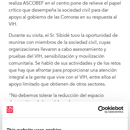
realiza ASCOBEF en el centro pone de relieve el papel
crítico que desempeña la sociedad civil para dar
El director ejecutivo de ONUSIDA, Michel Sidibé, visitó recientemente en
Moroni un centro que presta atención prenatal primaria para mujeres
apoyo al gobierno de las Comoras en su respuesta al
embarazadas y prevención para la transmisión maternoinfantil del VIH. Está
VIH.
gestionado por la Asociación comoriana para el bienestar familiar
(ASCOBEF), una organización no gubernamental.
Durante su visita, el Sr. Sibidé tuvo la oportunidad de
reunirse con miembros de la sociedad civil, cuyas
organizaciones llevaron a cabo asesoramiento y
pruebas del VIH, sensibilización y movilización
comunitaria. Se habló de sus actividades y de los retos
que hay que afrontar para proporcionar una atención
integral a la gente que vive con el VIH, entre ellos el
apoyo limitado que obtienen de otros sectores.
"No debemos tolerar la reducción del espacio
democrático de los colaboradores no
gubernamentales. El papel de la sociedad civil es
esencial", dijo el Sr. Sidibé.
El Sr. Sidibé reiteró el importante papel de la sociedad
This website uses cookies