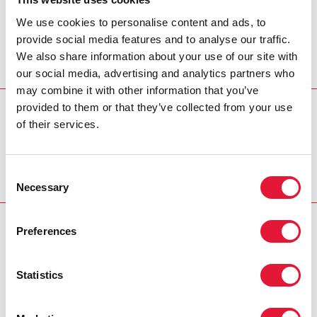
civil en la defensa de una estrategia basada en los
We use cookies to personalise content and ads, to
derechos humanos, especialmente en el contexto de
provide social media features and to analyse our traffic.
la agenda de desarrollo para después de 2015 y los
We also share information about your use of our site with
derechos e intervención de género que se necesita
our social media, advertising and analytics partners who
para garantizar que no se deja a nadie abandonado.
may combine it with other information that you’ve
provided to them or that they’ve collected from your use
REGION/COUNTRY
of their services.
Comoros
Consent
Necessary
Selection
RELATED
Preferences
Statistics