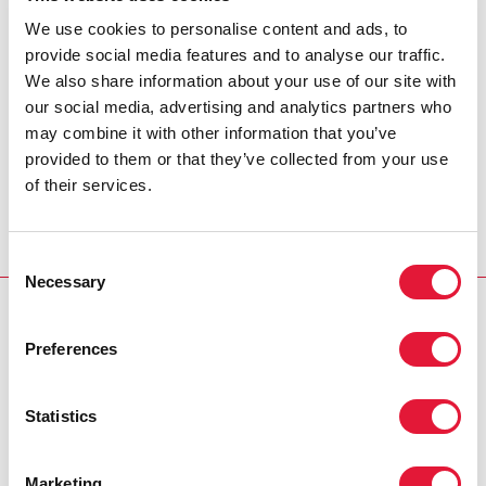
ha atendido a cientos de pacientes, tanto hospitalarios
como ambulatorios. "Estoy saliendo de la adicción y
We use cookies to personalise content and ads, to
empezando a darme cuenta de lo que es la vida
provide social media features and to analyse our traffic.
después de seis años consumiendo heroína. Cuando
We also share information about your use of our site with
tomas heroína sientes que estás bien, pero en realidad
our social media, advertising and analytics partners who
no lo estás", declaró un paciente. "Mi vida ha vuelto a
may combine it with other information that you’ve
empezar gracias al gran apoyo del personal del centro
provided to them or that they’ve collected from your use
de salud. Espero que este centro siga funcionando
of their services.
siempre".
Consent
Necessary
Selection
RELATED
Preferences
Statistics
Marketing