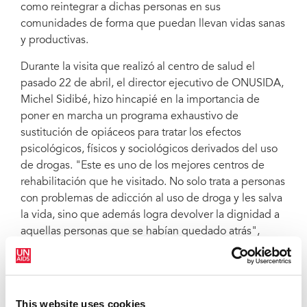
como reintegrar a dichas personas en sus
centro de salud Les Canelles.
comunidades de forma que puedan llevan vidas sanas
y productivas.
Durante la visita que realizó al centro de salud el
pasado 22 de abril, el director ejecutivo de ONUSIDA,
Michel Sidibé, hizo hincapié en la importancia de
poner en marcha un programa exhaustivo de
sustitución de opiáceos para tratar los efectos
psicológicos, físicos y sociológicos derivados del uso
de drogas. "Este es uno de los mejores centros de
rehabilitación que he visitado. No solo trata a personas
con problemas de adicción al uso de droga y les salva
la vida, sino que además logra devolver la dignidad a
aquellas personas que se habían quedado atrás",
declaró el Sr. Sidibé.
Desde que fue inaugurado por el presidente de
Seychelles, James Michel, en enero de 2013, el centro
This website uses cookies