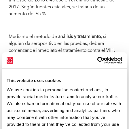
trimestre de 2016 a 45 000 en el último trimestre de
2017. Según fuentes estatales, se trataría de un
aumento del 65 %.
Mediante el método de
análisis y tratamiento
, si
alguien da seropositivo en las pruebas, deberá
comenzar de inmediato el tratamiento contra el VIH.
Antes de la llegada de este método, las personas que
vivían con el VIH tenían que esperar a que su recuento
de linfocitos CD4 cayese hasta un cierto nivel para
comenzar el tratamiento.
This website uses cookies
We use cookies to personalise content and ads, to
provide social media features and to analyse our traffic.
Los efectos del análisis y del tratamiento se
We also share information about your use of our site with
observaron después de la reciente creación de las
our social media, advertising and analytics partners who
llamadas “salas de situación” en Uganda y Zambia.
may combine it with other information that you’ve
Las salas de situación son plataformas software
provided to them or that they’ve collected from your use
interactivas que centralizan los datos del VIH, entre