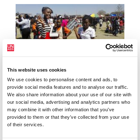
This website uses cookies
We use cookies to personalise content and ads, to
6 Agosto 2014
provide social media features and to analyse our traffic.
Gigantesca feria agrícola en Zambia abre nuevos
We also share information about your use of our site with
caminos en los intentos de prevención del VIH
our social media, advertising and analytics partners who
may combine it with other information that you’ve
READ MORE
provided to them or that they’ve collected from your use
of their services.