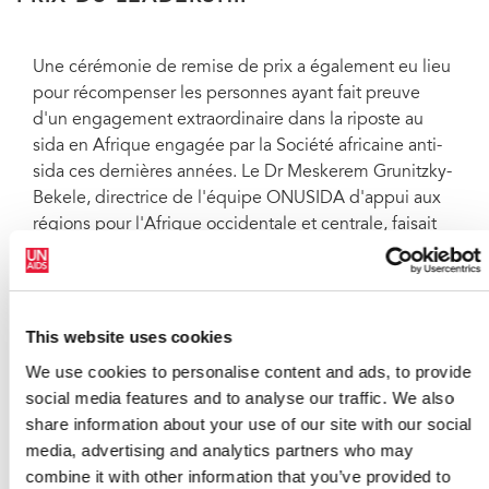
Une cérémonie de remise de prix a également eu lieu
pour récompenser les personnes ayant fait preuve
d'un engagement extraordinaire dans la riposte au
sida en Afrique engagée par la Société africaine anti-
sida ces dernières années. Le Dr Meskerem Grunitzky-
Bekele, directrice de l'équipe ONUSIDA d'appui aux
régions pour l'Afrique occidentale et centrale, faisait
partie des lauréats. Elle a reçu le prix des mains du
directeur de la London School of Hygiene and Tropical
Medicine et ancien directeur exécutif de l'ONUSIDA,
le Professeur Peter Piot.
This website uses cookies
We use cookies to personalise content and ads, to provide
« J'ai toujours cru aux partenariats et au travail
social media features and to analyse our traffic. We also
d'équipe », a déclaré le Dr Grunitzky-Bekele. « Ce prix
share information about your use of our site with our social
constitue une réelle reconnaissance du leadership de
media, advertising and analytics partners who may
ceux qui œuvrent pour la riposte au sida en Afrique. »
combine it with other information that you’ve provided to
Les autres lauréats incluaient le Professeur Femi