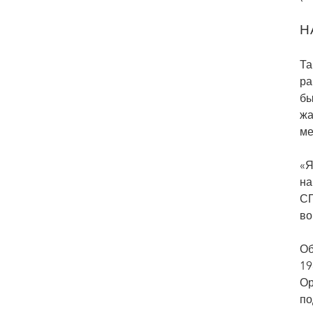
Н
Та
ра
бы
жа
ме
«Я
на
СП
во
Об
19
Ор
по