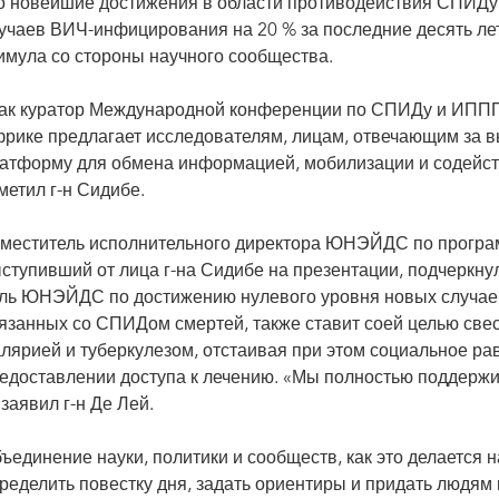
о новейшие достижения в области противодействия СПИДу,
учаев ВИЧ-инфицирования на 20 % за последние десять лет
имула со стороны научного сообщества.
ак куратор Международной конференции по СПИДу и ИПП
рике предлагает исследователям, лицам, отвечающим за в
атформу для обмена информацией, мобилизации и содейст
метил г-н Сидибе.
меститель исполнительного директора ЮНЭЙДС по програ
ступивший от лица г-на Сидибе на презентации, подчеркну
ль ЮНЭЙДС по достижению нулевого уровня новых случае
язанных со СПИДом смертей, также ставит соей целью све
лярией и туберкулезом, отстаивая при этом социальное ра
едоставлении доступа к лечению. «Мы полностью поддерж
заявил г-н Де Лей.
ъединение науки, политики и сообществ, как это делается
ределить повестку дня, задать ориентиры и придать людям