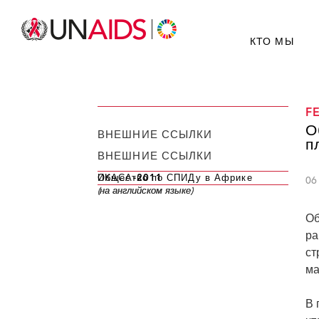
КТО МЫ
F
О
ВНЕШНИЕ ССЫЛКИ
п
ВНЕШНИЕ ССЫЛКИ
Общество по СПИДу в Африке
ИКАСА-2011
06
(на английском языке)
(на английском языке)
Об
ра
ст
ма
В 