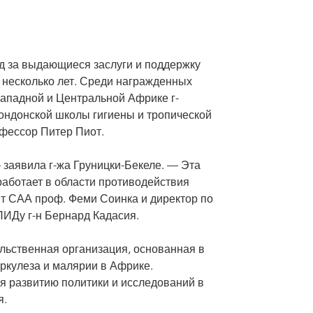
д за выдающиеся заслуги и поддержку
несколько лет. Среди награжденных
ападной и Центральной Африке г-
ондонской школы гигиены и тропической
ессор Питер Пиот.
 заявила г-жа Груницки-Бекеле. — Эта
работает в области противодействия
т САА проф. Феми Соинка и директор по
ИДу г-н Бернард Кадасия.
ьственная организация, основанная в
ркулеза и малярии в Африке.
ия развитию политики и исследований в
я.