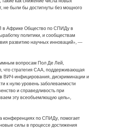
 такие как снижение числа новых
, не были бы достигнуты без мощного
П в Африке Общество по СПИДу в
ыработку политики, и сообществам
вия развитию научных инноваций», —
ммным вопросам Пол Де Лей,
л, что стратегия СAA, поддерживающая
в ВИЧ-инфицирования, дискриминации и
сти к нулю уровень заболеваемости
венство и справедливость при
иваем эту всеобъемлющую цель»,
 на конференциях по СПИДу, помогает
 новые силы в процессе достижения