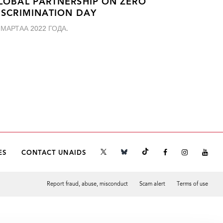
LOBAL PARTNERSHIP ON ZERO
ISCRIMINATION DAY
 МАРТАА 2022 ГОДА.
ES
CONTACT UNAIDS
Report fraud, abuse, misconduct
Scam alert
Terms of use
Tweet
Facebook