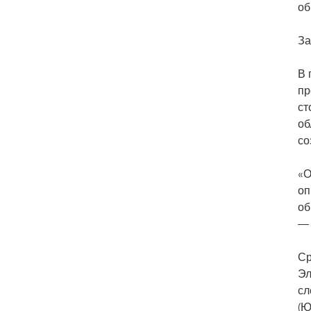
об
За
В 
пр
ст
об
со
«О
оп
об
— 
Ср
Эл
сл
(Ю