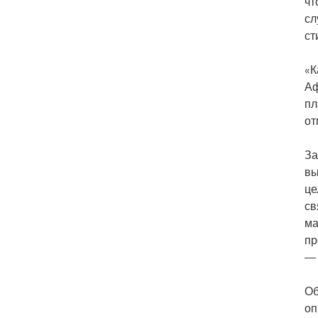
чт
сл
ст
«К
Аф
пл
от
За
вы
це
св
ма
пр
— 
Об
оп