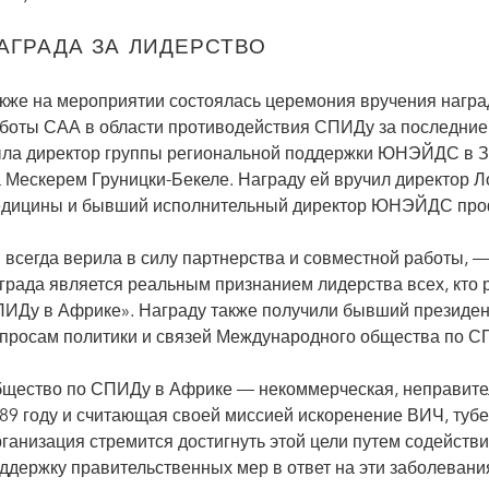
АГРАДА ЗА ЛИДЕРСТВО
кже на мероприятии состоялась церемония вручения награ
боты САА в области противодействия СПИДу за последние 
ла директор группы региональной поддержки ЮНЭЙДС в З
 Мескерем Груницки-Бекеле. Награду ей вручил директор Л
дицины и бывший исполнительный директор ЮНЭЙДС проф
 всегда верила в силу партнерства и совместной работы, —
града является реальным признанием лидерства всех, кто 
ИДу в Африке». Награду также получили бывший президен
просам политики и связей Международного общества по СП
щество по СПИДу в Африке — некоммерческая, неправител
89 году и считающая своей миссией искоренение ВИЧ, тубе
ганизация стремится достигнуть этой цели путем содейств
ддержку правительственных мер в ответ на эти заболевани