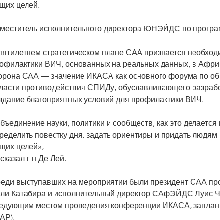
щих целей.
меститель исполнительного директора ЮНЭЙДС по прогр
пятилетнем стратегическом плане СAA признается необхо
офилактики ВИЧ, основанных на реальных данных, в Африк
орона СAA — значение ИКАСА как основного форума по о
ласти противодействия СПИДу, обуславливающего разработ
здание благоприятных условий для профилактики ВИЧ.
бъединение науки, политики и сообществ, как это делаетс
ределить повестку дня, задать ориентиры и придать людям
щих целей»,
сказал г-н Де Лей.
еди выступавших на мероприятии были президент СAA пр
ли Катабира и исполнительный директор САфЭЙДС Луис Чи
едующим местом проведения конференции ИКАСА, запланир
АР).