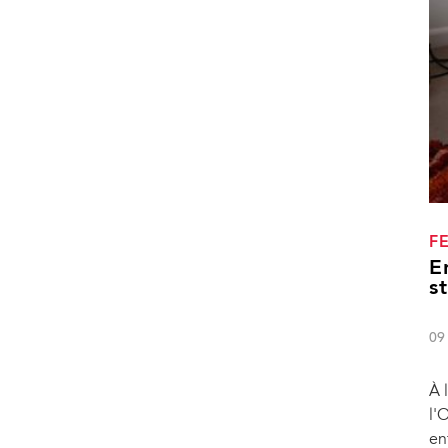
F
E
s
09
À 
l'
en