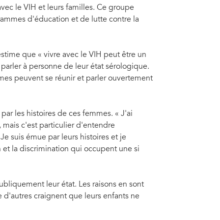
ec le VIH et leurs familles. Ce groupe
ammes d'éducation et de lutte contre la
stime que « vivre avec le VIH peut être un
arler à personne de leur état sérologique.
mmes peuvent se réunir et parler ouvertement
ar les histoires de ces femmes. « J'ai
ais c'est particulier d'entendre
 suis émue par leurs histoires et je
n et la discrimination qui occupent une si
adjointe de l'ONUSIDA, a rendu visite à un groupe de femmes
bliquement leur état. Les raisons en sont
e d'autres craignent que leurs enfants ne