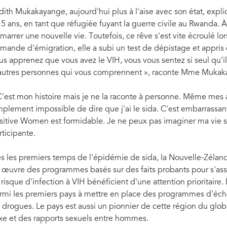
dith Mukakayange, aujourd'hui plus à l'aise avec son état, expliq
15 ans, en tant que réfugiée fuyant la guerre civile au Rwanda. À
marrer une nouvelle vie. Toutefois, ce rêve s'est vite écroulé l
mande d'émigration, elle a subi un test de dépistage et appris 
us apprenez que vous avez le VIH, vous vous sentez si seul qu'il
autres personnes qui vous comprennent », raconte Mme Mukak
C'est mon histoire mais je ne la raconte à personne. Même mes a
mplement impossible de dire que j'ai le sida. C'est embarrassant
sitive Women est formidable. Je ne peux pas imaginer ma vie s
rticipante.
s les premiers temps de l'épidémie de sida, la Nouvelle-Zélande 
 œuvre des programmes basés sur des faits probants pour s'ass
 risque d'infection à VIH bénéficient d'une attention prioritair
rmi les premiers pays à mettre en place des programmes d'éch
 drogues. Le pays est aussi un pionnier de cette région du gl
xe et des rapports sexuels entre hommes.