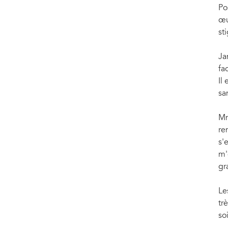
Po
œu
st
Ja
fa
Il
sa
Mm
re
s'
m'
gr
Le
tr
so