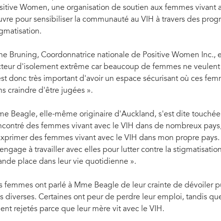
sitive Women, une organisation de soutien aux femmes vivant av
vre pour sensibiliser la communauté au VIH à travers des progr
igmatisation.
ne Bruning, Coordonnatrice nationale de Positive Women Inc., e
cteur d'isolement extrême car beaucoup de femmes ne veulent p
 est donc très important d'avoir un espace sécurisant où ces fe
ns craindre d'être jugées ».
e Beagle, elle-même originaire d'Auckland, s'est dite touchée p
ncontré des femmes vivant avec le VIH dans de nombreux pays, m
exprimer des femmes vivant avec le VIH dans mon propre pays. Je
engage à travailler avec elles pour lutter contre la stigmatisatio
À la veille de la Journée internationale de la Femme, Jan Beagle, Directrice exécutive 
ande place dans leur vie quotidienne ».
vivant avec le VIH à Auckland, en Nouvelle-Zélande, pour entendre leurs expériences.
s femmes ont parlé à Mme Beagle de leur crainte de dévoiler pu
ès diverses. Certaines ont peur de perdre leur emploi, tandis qu
ient rejetés parce que leur mère vit avec le VIH.