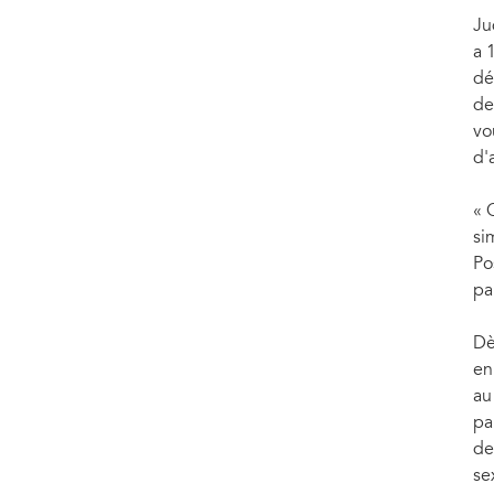
Ju
a 
dé
de
vo
d'
« 
si
Po
pa
Dè
en
au
pa
de
se