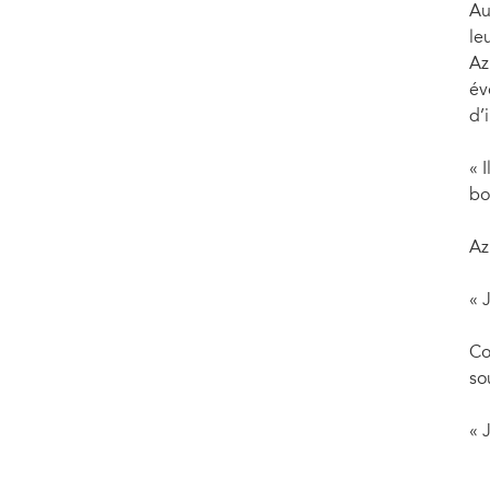
Au
le
Az
év
d’
« 
bo
Az
« 
Co
so
« 