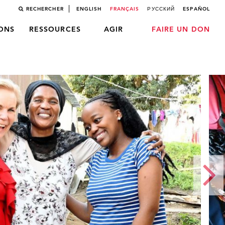
RECHERCHER
ENGLISH
FRANÇAIS
РУССКИЙ
ESPAÑOL
LONS
RESSOURCES
AGIR
FAIRE UN DON