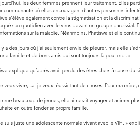
jourd’hui, les deux femmes prennent leur traitement. Elles part
ur communauté où elles encouragent d’autres personnes infectée
iwe s’élève également contre la stigmatisation et la discriminati
oqué son quotidien avec le virus devant un groupe paroissial. E
informations sur la maladie. Néanmoins, Phatiswa et elle continu
Il y a des jours où j’ai seulement envie de pleurer, mais elle s’a
nne famille et de bons amis qui sont toujours là pour moi. 
iwe explique qu’après avoir perdu des êtres chers à cause du sid
Je veux vivre, car je veux réussir tant de choses. Pour ma mère, 
mme beaucoup de jeunes, elle aimerait voyager et animer plus ta
uhaite en outre fonder sa propre famille.
Je suis juste une adolescente normale vivant avec le VIH, » expli