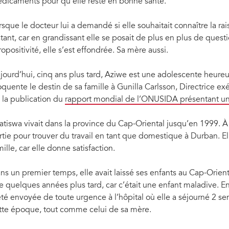
dicaments pour qu’elle reste en bonne santé.
rsque le docteur lui a demandé si elle souhaitait connaître la rai
stant, car en grandissant elle se posait de plus en plus de quest
ropositivité, elle s’est effondrée. Sa mère aussi.
jourd’hui, cinq ans plus tard, Aziwe est une adolescente heure
oquente le destin de sa famille à Gunilla Carlsson, Directrice ex
 la publication du
rapport mondial de l’ONUSIDA présentant un 
atiswa vivait dans la province du Cap-Oriental jusqu’en 1999. À
rtie pour trouver du travail en tant que domestique à Durban. 
mille, car elle donne satisfaction.
ns un premier temps, elle avait laissé ses enfants au Cap-Orien
le quelques années plus tard, car c’était une enfant maladive. En
été envoyée de toute urgence à l’hôpital où elle a séjourné 2 
tte époque, tout comme celui de sa mère.