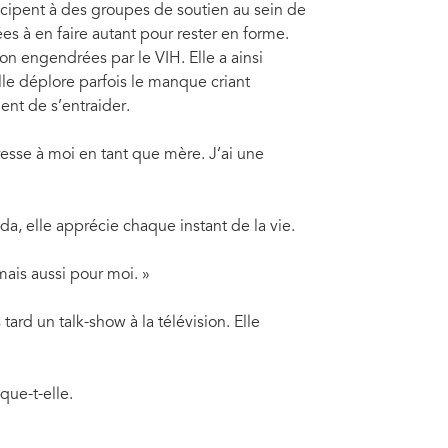
icipent à des groupes de soutien au sein de
s à en faire autant pour rester en forme.
on engendrées par le VIH. Elle a ainsi
lle déplore parfois le manque criant
ent de s’entraider.
dresse à moi en tant que mère. J’ai une
»
a, elle apprécie chaque instant de la vie.
mais aussi pour moi. »
rd un talk-show à la télévision. Elle
que-t-elle.