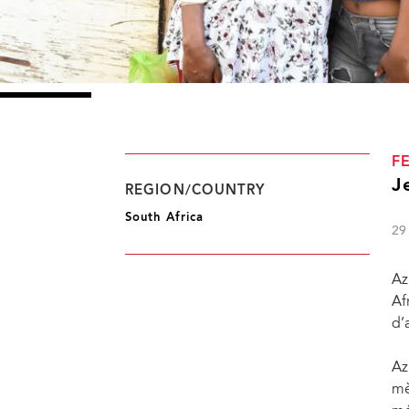
F
J
REGION/COUNTRY
South Africa
29
Az
Af
d’
Az
mè