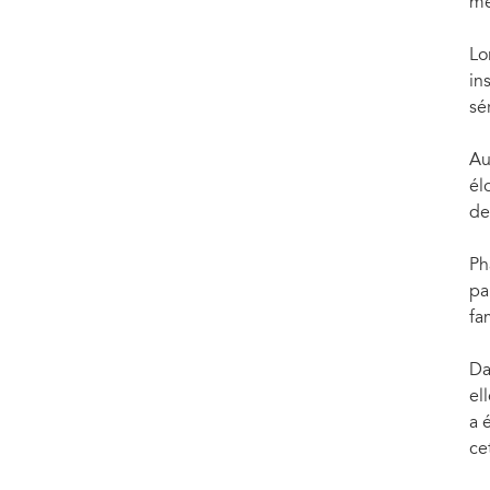
mé
Lo
in
sé
Au
él
de
Ph
pa
fa
Da
el
a 
ce