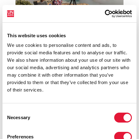
This website uses cookies
20 novembre 2018
We use cookies to personalise content and ads, to
L’ONUSIDA s’associe à Google et Makhulu
provide social media features and to analyse our traffic.
Media pour la réalisation de films éducatifs en
We also share information about your use of our site with
réalité virtuelle sur le dépistage du VIH
our social media, advertising and analytics partners who
may combine it with other information that you’ve
READ MORE
provided to them or that they’ve collected from your use
of their services.
Consent
Necessary
Selection
Preferences