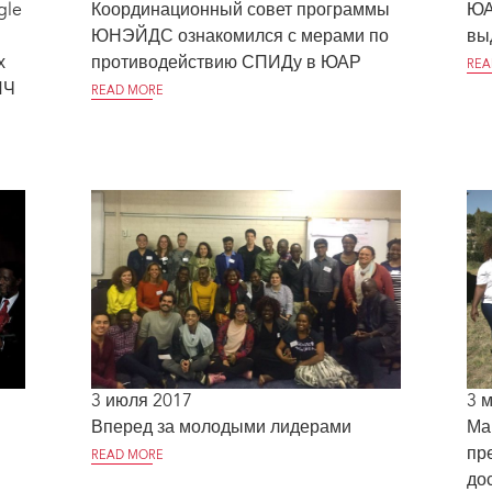
gle
Координационный совет программы
ЮА
ЮНЭЙДС ознакомился с мерами по
вы
х
противодействию СПИДу в ЮАР
REA
ИЧ
READ MORE
3 июля 2017
3 
Вперед за молодыми лидерами
Ма
пр
READ MORE
до