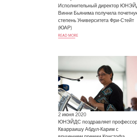
Исполнительный директор ЮНЭ
Винни Бьянима получила почетну
степень Университета Фри-Стейт
(ЮАР)
READ MORE
2 июня 2020
ЮНЭЙДС поздравляет профессо
Кварраишу Абдул-Карим с
вручением премии Кристофа