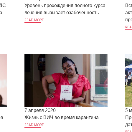
ЙДС
Уровень прохождения полного курса
Вс
ю
лечения вызывает озабоченность
ак
пр
READ MORE
REA
7 апреля 2020
5 
ра
Жизнь с ВИЧ во время карантина
Пр
да
READ MORE