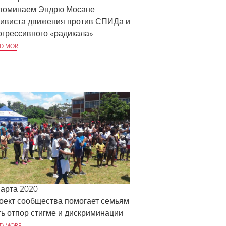
поминаем Эндрю Мосане —
тивиста движения против СПИДа и
огрессивного «радикала»
D MORE
марта 2020
оект сообщества помогает семьям
ть отпор стигме и дискриминации