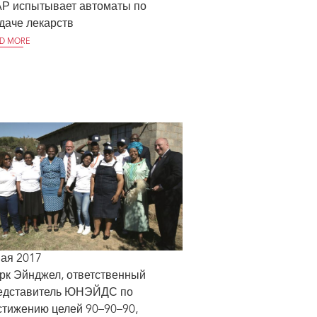
Р испытывает автоматы по
даче лекарств
D MORE
мая 2017
рк Эйнджел, ответственный
едставитель ЮНЭЙДС по
стижению целей 90–90–90,