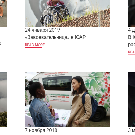
24 января 2019
4 
«Завоевательница» в ЮАР
В 
Р
ра
READ MORE
REA
7 ноября 2018
3 