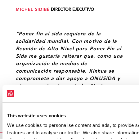
MICHEL SIDIBÉ
DIRECTOR EJECUTIVO
"Poner fin al sida requiere de la
solidaridad mundial. Con motivo de la
Reunión de Alto Nivel para Poner Fin al
Sida me gustaría reiterar que, como una
organización de medios de
comunicación responsable, Xinhua se
compromete a dar apoyo a ONUSIDA y
otras organizaciones de las Naciones
Unidas en sus esfuerzos por mejorar el
bienestar de la humanidad”.
CAI MINGZHAO
PRESIDENTE DE XINHUA
This website uses cookies
We use cookies to personalise content and ads, to provide s
features and to analyse our traffic. We also share informatio