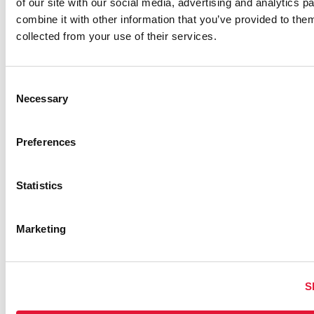
of our site with our social media, advertising and analytics 
RELATED
combine it with other information that you’ve provided to them
collected from your use of their services.
Consent
Necessary
Selection
Preferences
Statistics
Marketing
PERU APPROVES GROUNDBREAKING
LAW TO EXTEND HEALTH COVERAGE
FOR MIGRANTS WITH HIV AND TB
S
21 DE OCTUBRE DE 2024