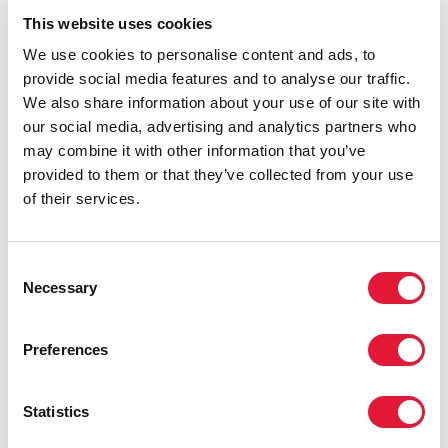
This website uses cookies
QUOTES
We use cookies to personalise content and ads, to
provide social media features and to analyse our traffic.
We also share information about your use of our site with
«Сотни тысяч людей пересекают
our social media, advertising and analytics partners who
Таймс-сквер каждый день. Среди них
may combine it with other information that you’ve
молодежь, старшее поколение,
provided to them or that they’ve collected from your use
туристы и уроженцы Нью-Йорка —
of their services.
каждый должен узнать, что СПИД
может быть побежден к 2030 году.
Благодаря агентству "Синьхуа" это
Consent
сообщение займет важное место в
Necessary
Selection
сознании людей».
МИШЕЛЬ СИДИБЕ
ИСПОЛНИТЕЛЬНЫЙ ДИРЕКТОР
Preferences
Statistics
«Прекращение эпидемии СПИДа
возможно только при условии