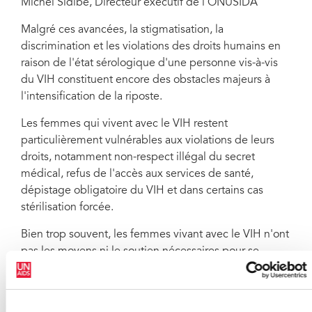
Michel Sidibé, Directeur exécutif de l'ONUSIDA
Malgré ces avancées, la stigmatisation, la
discrimination et les violations des droits humains en
raison de l'état sérologique d'une personne vis-à-vis
du VIH constituent encore des obstacles majeurs à
l'intensification de la riposte.
Les femmes qui vivent avec le VIH restent
particulièrement vulnérables aux violations de leurs
droits, notamment non-respect illégal du secret
médical, refus de l'accès aux services de santé,
dépistage obligatoire du VIH et dans certains cas
stérilisation forcée.
Bien trop souvent, les femmes vivant avec le VIH n'ont
pas les moyens ni le soutien nécessaires pour se
défendre face à ces violations de leurs droits.
Toutefois, en Namibie, grâce à l'aide du Centre
d'assistance juridique, une organisation locale de