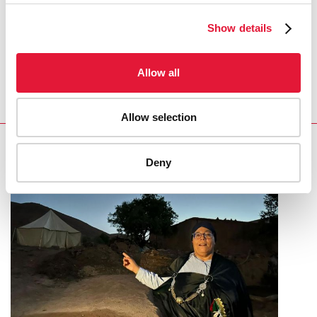
59e session de la Commission de la condition de la
femme (CSW59)
Show details
Discours : Bilan des progrès réalisés dans la mise en
œuvre de la Déclaration de Pékin et de la Plate-forme
Allow all
d'action
(en anglais)
Allow selection
RELATED
Deny