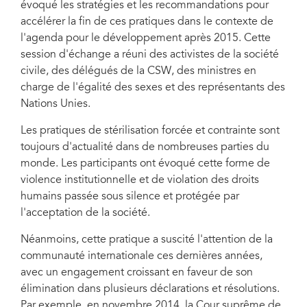
évoqué les stratégies et les recommandations pour
Trans Equality, le Centre pour le droit et la transformation sociale et le
Programme d'action pour l'égalité et l'inclusion sociale, les participants ont
accélérer la fin de ces pratiques dans le contexte de
évoqué les stratégies et les recommandations pour accélérer la fin de ces
l'agenda pour le développement après 2015. Cette
pratiques dans le contexte de l'agenda pour le développement après 2015.
Cette session d'échange a réuni des activistes de la société civile, des
session d'échange a réuni des activistes de la société
délégués de la CSW, des ministres en charge de l'égalité des sexes et des
civile, des délégués de la CSW, des ministres en
représentants des Nations Unies.
charge de l'égalité des sexes et des représentants des
Nations Unies.
Les pratiques de stérilisation forcée et contrainte sont
toujours d'actualité dans de nombreuses parties du
monde. Les participants ont évoqué cette forme de
violence institutionnelle et de violation des droits
humains passée sous silence et protégée par
l'acceptation de la société.
Néanmoins, cette pratique a suscité l'attention de la
communauté internationale ces dernières années,
avec un engagement croissant en faveur de son
élimination dans plusieurs déclarations et résolutions.
Par exemple, en novembre 2014, la Cour suprême de