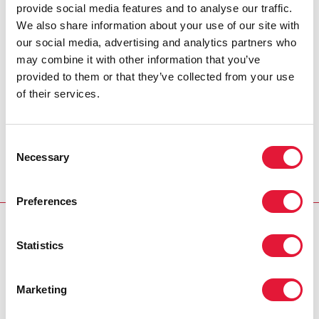
« Éliminer la stérilisation forcée et
provide social media features and to analyse our traffic.
contrainte, qui est une violation des
We also share information about your use of our site with
droits humains élémentaires, fait écho
our social media, advertising and analytics partners who
aux valeurs, aux principes et au travail
may combine it with other information that you’ve
fondamentaux de l'ONUSIDA. C'est
provided to them or that they’ve collected from your use
l'une des trop nombreuses pratiques qui
of their services.
violent les droits sexuels et
reproductifs. »
Consent
MALAYAH HARPER, CHEF DE LA DIVISION
Necessary
Selection
ÉGALITÉ DES SEXES ET DIVERSITÉ, ONUSIDA
Preferences
RESSOURCES
Statistics
Déclaration inter-agences des Nations Unies sur
l'élimination de la stérilisation forcée, contrainte et de
Marketing
toute autre forme de stérilisation non volontaire
(en
anglais)