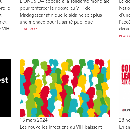
du
L'ONUSIDA appelle à la solidarité mondiale
Le d
re le
pour renforcer la riposte au VIH de
Natio
t
Madagascar afin que le sida ne soit plus
d'une
 et
une menace pour la santé publique
l'acc
e VIH
dans 
READ MORE
READ 
13 mars 2024
28 n
Les nouvelles infections au VIH baissent
En am