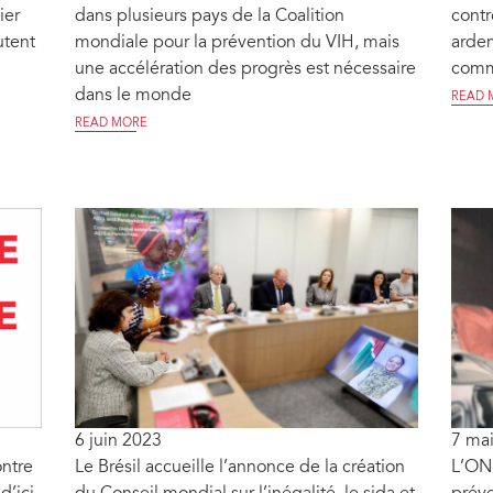
ier
dans plusieurs pays de la Coalition
contr
utent
mondiale pour la prévention du VIH, mais
ardem
une accélération des progrès est nécessaire
commu
dans le monde
READ 
READ MORE
6 juin 2023
7 ma
ntre
Le Brésil accueille l’annonce de la création
L’ONU