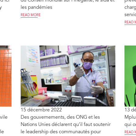
d’ici
du Conseil mondial sur l’inégalité, le sida et
préve
y
les pandémies
charg
servi
READ MORE
READ 
15 décembre 2022
13 d
vile
Des gouvernements, des ONG et les
Mplus
Nations Unies déclarent qu’il faut soutenir
qui o
le
le leadership des communautés pour
READ 