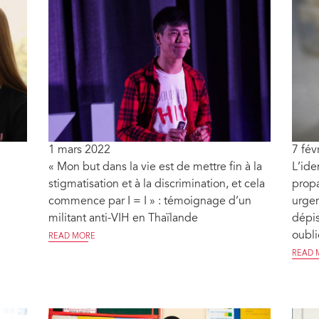
1 mars 2022
7 fév
« Mon but dans la vie est de mettre fin à la
L’ide
stigmatisation et à la discrimination, et cela
propa
commence par I = I » : témoignage d’un
urgen
militant anti-VIH en Thaïlande
dépis
oubli
READ MORE
READ 