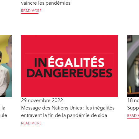
vaincre les pandémies
READ MORE
29 novembre 2022
18 n
 la
Message des Nations Unies : les inégalités
Suppr
mule
entravent la fin de la pandémie de sida
READ 
READ MORE