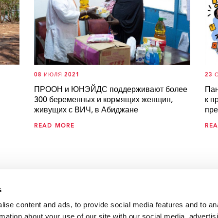
08 ИЮЛЯ 2021
23 
ПРООН и ЮНЭЙДС поддерживают более
Пан
300 беременных и кормящих женщин,
к п
в
живущих с ВИЧ, в Абиджане
пр
READ MORE
RE
s
ise content and ads, to provide social media features and to an
VIEW ALL
rmation about your use of our site with our social media, advertis