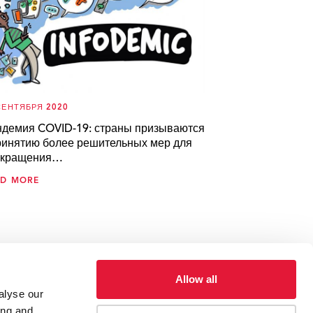
СЕНТЯБРЯ 2020
демия COVID-19: страны призываются
ринятию более решительных мер для
екращения…
AD MORE
Allow all
alyse our
ing and