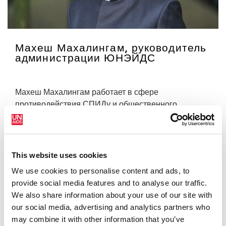
Махеш Махалингам, руководитель
администрации ЮНЭЙДС
Махеш Махалингам работает в сфере
противодействия СПИДу и общественного
здравоохранения уже более 30 лет. В октябре 2023
года он был назначен руководителем
администрации ЮНЭЙДС.
This website uses cookies
В ЮНЭЙДС он пришел в 2000 году и с тех пор
We use cookies to personalise content and ads, to
успел поработать на нескольких высоких постах в
provide social media features and to analyse our traffic.
организации. Перед тем как перейти на текущую
We also share information about your use of our site with
должность, г-н Махалингам был старшим
our social media, advertising and analytics partners who
советником в администрации исполнительного
may combine it with other information that you’ve
директора. Ранее он занимал должность директора