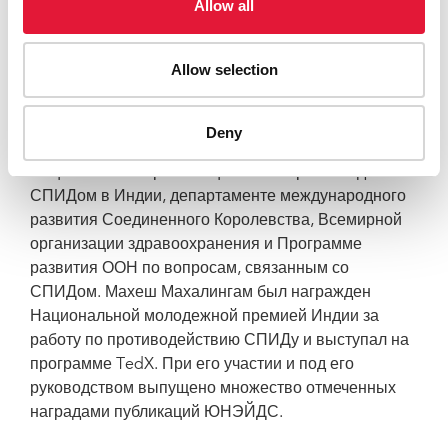
Allow all
уровне. У г-на Махалингама богатый опыт работы
подготовки специальных программ для работников
секс-бизнеса, лиц, употребляющих инъекционные
Allow selection
наркотики, мужчин, имеющих половые отношения с
мужчинами, и молодежи в Азии и Африке.
Deny
До прихода в ЮНЭЙДС он работал в
Национальной организации по контролю над
СПИДом в Индии, департаменте международного
развития Соединенного Королевства, Всемирной
организации здравоохранения и Программе
развития ООН по вопросам, связанным со
СПИДом. Махеш Махалингам был награжден
Национальной молодежной премией Индии за
работу по противодействию СПИДу и выступал на
программе TedX. При его участии и под его
руководством выпущено множество отмеченных
наградами публикаций ЮНЭЙДС.