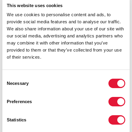
This website uses cookies
We use cookies to personalise content and ads, to
provide social media features and to analyse our traffic.
We also share information about your use of our site with
our social media, advertising and analytics partners who
may combine it with other information that you’ve
provided to them or that they’ve collected from your use
of their services.
Consent
Necessary
Selection
Preferences
Глобальное партнерство по искоренению всех форм
Statistics
стигмы и дискриминации в связи с ВИЧ