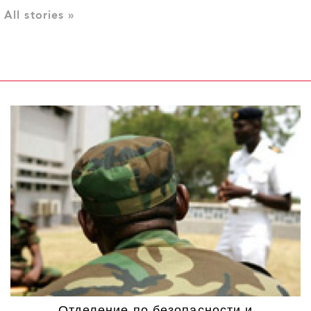
«Лидеры корпоративной благотворительности» в
закрытию наркологич
специальной номинации ООН в России и ЮНЭЙДС по
заключения и реабил
Целям устойчивого развития (ЦУР). Номинация под
центров — они действ
названием «Лучшая программа содействия
протяжении последни
осуществлению ЦУР по обеспечению здоровья,
нарушений прав челов
здорового образа жизни и благополучия человека в
здоровья содержащихс
интересах устойчивого развития» направлена на
высокого риска зара
достижение ЦУР 3 - «Хорошее здоровье и
туберкулезом (ТБ).
благополучие», она была разработана…
Read more >
Read more >