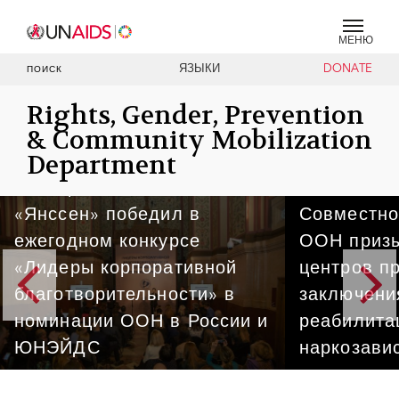
МЕНЮ
ЯЗЫКИ
DONATE
ПОИСК
Rights, Gender, Prevention
& Community Mobilization
Проект по услугам в связи
Department
с ВИЧ на уровне
сообществ компании
«Янссен» победил в
Совместно
ежегодном конкурсе
ООН призы
«Лидеры корпоративной
центров п
благотворительности» в
заключени
номинации ООН в России и
реабилита
ЮНЭЙДС
наркозави
Проект по услугам в связи с ВИЧ на уровне сообществ
Двенадцать учрежде
компании «Янссен» победил в ежегодном конкурсе
Наций выпустили сов