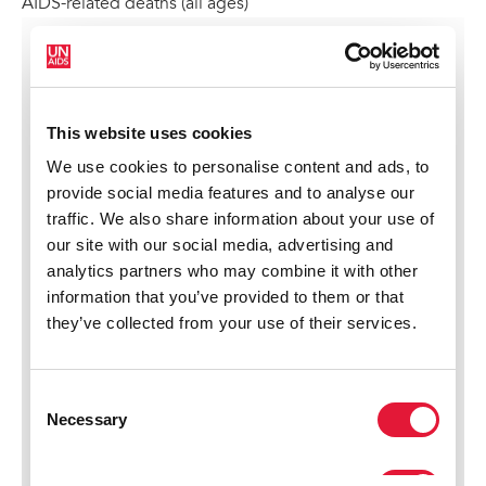
AIDS-related deaths (all ages)