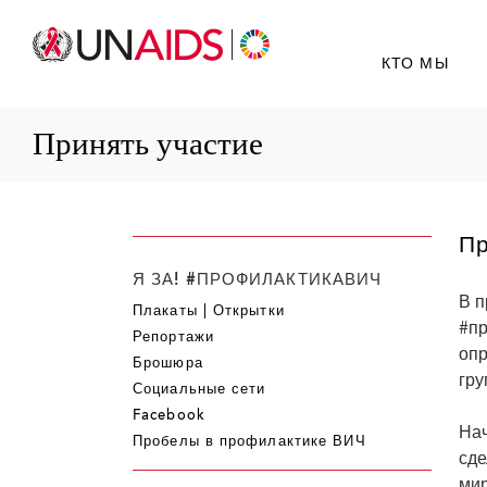
КТО МЫ
Принять участие
Пр
Я ЗА! #ПРОФИЛАКТИКАВИЧ
В п
Плакаты | Открытки
#п
Репортажи
опр
Брошюра
гру
Социальные сети
Facebook
Нач
Пробелы в профилактике ВИЧ
сде
мир