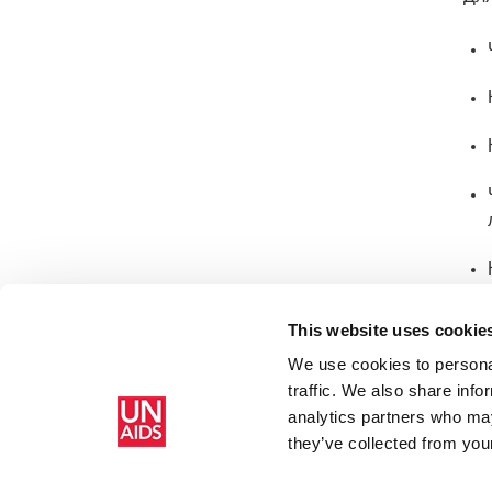
В к
This website uses cookie
пре
We use cookies to personal
traffic. We also share info
analytics partners who may
Главная
Ресурсы
Campaigns
Принять участие
they’ve collected from your