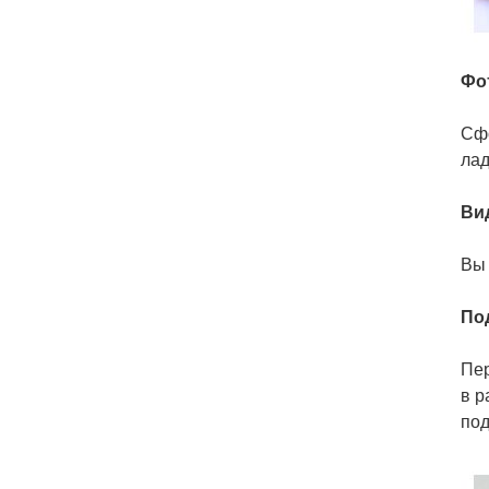
Фо
Сфо
лад
Ви
Вы 
По
Пер
в р
под