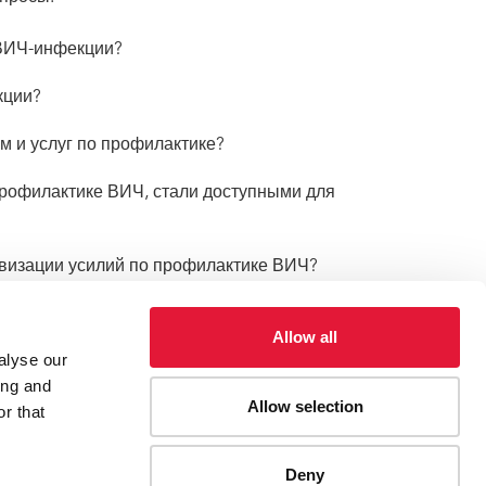
 ВИЧ-инфекции?
кции?
м и услуг по профилактике?
 профилактике ВИЧ, стали доступными для
ивизации усилий по профилактике ВИЧ?
йте
Cтратегию ЮНЭЙДС Ускорение мер для
Allow all
alyse our
ing and
Allow selection
r that
Deny