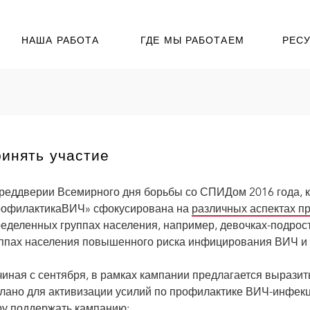
НАША РАБОТА
ГДЕ МЫ РАБОТАЕМ
РЕС
инять участие
реддверии Всемирного дня борьбы со СПИДом 2016 года, к
рофилактикаВИЧ» сфокусирована на
различных аспектах 
еделенных группах населения, например, девочках-подрос
ппах населения повышенного риска инфицирования ВИЧ и 
иная с сентября, в рамках кампании предлагается выразить
лано для активизации усилий по профилактике ВИЧ-инфе
у поддержать кампанию: