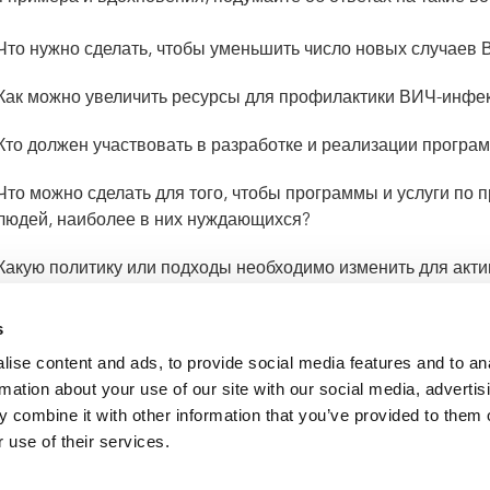
Что нужно сделать, чтобы уменьшить число новых случаев
Как можно увеличить ресурсы для профилактики ВИЧ-инфе
Кто должен участвовать в разработке и реализации програм
Что можно сделать для того, чтобы программы и услуги по
людей, наиболее в них нуждающихся?
Какую политику или подходы необходимо изменить для акт
ачестве дополнительного источника информации, использу
s
кращения эпидемии СПИДа к 2030 году
.
ise content and ads, to provide social media features and to an
rmation about your use of our site with our social media, advertis
 combine it with other information that you’ve provided to them o
 use of their services.