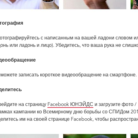
тография
тографируйтесь с написанным на вашей ладони словом или
онь или ладонь и лицо). Убедитесь, что ваша рука не слишк
деообращение
можете записать короткое видеообращение на смартфоне.
делитесь
ейдите на страницу
Facebook ЮНЭЙДС
и загрузите фото /
амках кампании ко Всемирному дню борьбы со СПИДом 20
елитесь им на своей странице Facebook, чтобы распростр