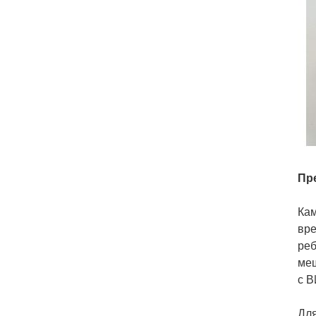
Пр
Кам
вре
реб
меш
с В
Для