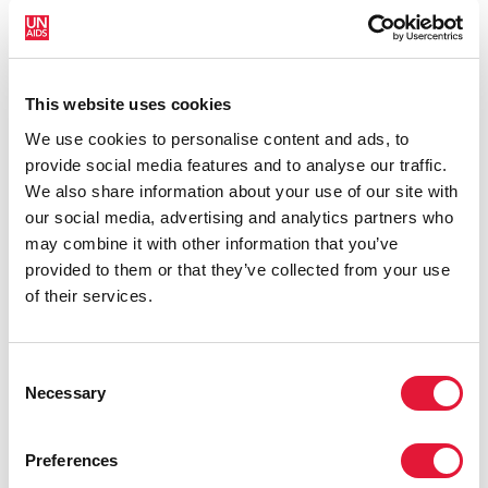
населения, которыми занимается УВКБ ООН, и
население принимающих стран. Несмотря на то что
содержание настоящего исследования касается
преимущественно Африки к югу от Сахары,
This website uses cookies
рассмотренные здесь концепции применимы к
We use cookies to personalise content and ads, to
ситуациям беженцев за пределами этого региона.
provide social media features and to analyse our traffic.
We also share information about your use of our site with
our social media, advertising and analytics partners who
may combine it with other information that you’ve
provided to them or that they’ve collected from your use
of their services.
Consent
Necessary
Selection
Preferences