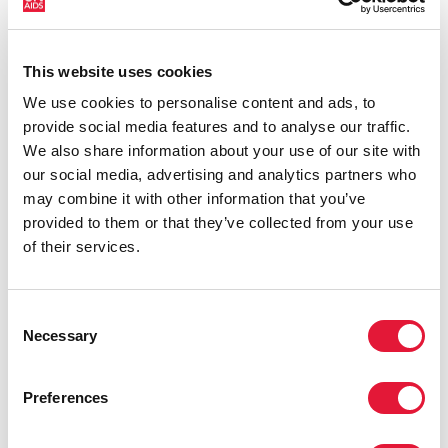
осуществлении национальных мер в ответ на
СПИД, и отчитываться о результатах. Для оказания
помощи при подготовке отчетов о национальном
This website uses cookies
прогрессе, которые страны представляют каждые
We use cookies to personalise content and ads, to
два года, ЮНЭЙДС совместно с партнерам
provide social media features and to analyse our traffic.
разработала набор ключевых показателей, по
We also share information about your use of our site with
которым страны должны отчитываться.
our social media, advertising and analytics partners who
may combine it with other information that you’ve
provided to them or that they’ve collected from your use
of their services.
Consent
Necessary
Selection
Preferences