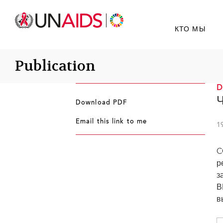
КТО МЫ
Publication
Ч
Download PDF
Email this link to me
1
C
р
з
В
в