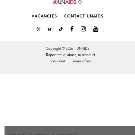
VACANCIES
CONTACT UNAIDS
Copyright © 2026 UNAIDS
Report fraud, abuse, misconduct
Scam alert
Terms of use
Tweet
Facebook
Share this selection
Фотографии: Ж. Каруал-PCPO
J.Carual-PCPO