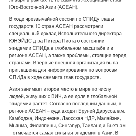
января в рамках 12-го саммита Ассоциации стран
Юго-Восточной Азии (АСЕАН).
В ходе чрезвычайной сессии по СПИДу главы
государств 10 стран АСЕАН рассмотрели
специальный доклад Исполнительного директора
ЮНЭЙДС д-ра Питера Пиота о состоянии
эпидемии СПИДа в глобальном масштабе и в
регионе АСЕАН, а также проблемы, стоящие перед
странами. Впервые внешняя организация была
приглашена для информирования по вопросам
СПИДа в ходе саммита глав государств.
Азия занимает второе место в мире по числу
людей, живущих с ВИЧ, а ее доля в глобальной
эпидемии растет. Согласно последним данным, в
регионе АСЕАН – куда входят Бруней Даруссалам,
Камбоджа, Индонезия, Лаосская НДР, Малайзия,
Мьянма, Филиппины, Сингапур, Таиланд и Вьетнам
– отмечается самая сильная эпидемия в Азии. В