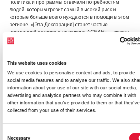
политика и программы отвечали потребностям
людей, которым грозит самый высокий риск и
которые больше всего нуждаются в помощи в этом
регионе. «[Эта Декларация] станет частью
постоянной истории и лексикона АСЕАН», – сказал
представитель АСЕАН, посол Филиппин в
Малайзии Викториано Лекарос. В рамках
специальной сессии Генеральный секретарь
АСЕАН г-н Онг Кенг Йонг представил свой доклад
This website uses cookies
главам государств в Себу. В своем докладе
We use cookies to personalise content and ads, to provide
Генеральный секретарь АСЕАН отметил, что
social media features and to analyse our traffic. We also sha
«приверженность руководителей и политическая
information about your use of our site with our social media,
воля являются основными факторами в решении
advertising and analytics partners who may combine it with
проблем, обусловленных распространением ВИЧ и
other information that you’ve provided to them or that they’ve
СПИДа». Генеральный секретарь представил
collected from your use of their services.
руководителям АСЕАН информацию о прогрессе,
достигнутом с 2001 года. Г-н Онг также изложил
основные пункты программы действий на 2006-
Consent
2010 годы в рамках рабочего плана для третьей
Necessary
Selection