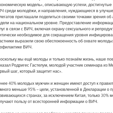
кономическую модель», описывающую успехи, достигнутые 
Ч среди молодёжи, и направления, нуждающиеся в улучше
легатов приглашали поделиться своими точками зрения об 
дели на национальном уровне. Предоставление информации
луг в связи с ВИЧ, включая охрану сексуального и репроду
итически необходимое для сокращения уровня инфицирова
астники выразили свою обеспокоенность об охвате молод
офилактике ВИЧ.
оскольку мы ещё молоды и только познаём жизнь, наше по
сказал Родригес Гастелум, молодой участник семинара из М
рвый шаг, который защитит нас».
нее 40% молодых мужчин и женщин имеют доступ к правил
много меньше 95% – цели, установленной в Декларации о 
звивающихся странах, за исключением Китая, только 30%
лучают пользу от всесторонней информации о ВИЧ.