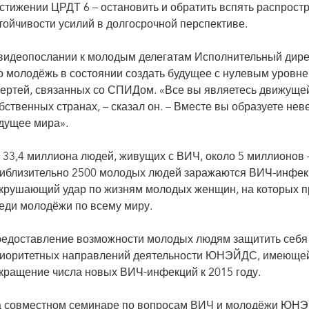
стижении ЦРДТ 6 – остановить и обратить вспять распрост
тойчивости усилий в долгосрочной перспективе.
видеопослании к молодым делегатам Исполнительный ди
о молодёжь в состоянии создать будущее с нулевым уровн
ертей, связанных со СПИДом. «Все вы являетесь движущей
бственных странах, – сказал он. – Вместе вы образуете не
дущее мира».
 33,4 миллиона людей, живущих с ВИЧ, около 5 миллионов
иблизительно 2500 молодых людей заражаются ВИЧ-инфек
крушающий удар по жизням молодых женщин, на которых 
еди молодёжи по всему миру.
едоставление возможности молодых людям защитить себя 
иоритетных направлений деятельности ЮНЭЙДС, имеющей
кращение числа новых ВИЧ-инфекций к 2015 году.
 совместном семинаре по вопросам ВИЧ и молодёжи ЮН