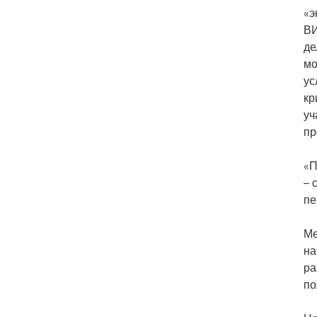
«э
ВИ
де
мо
ус
кр
уч
пр
«П
– 
пе
Ме
на
ра
по