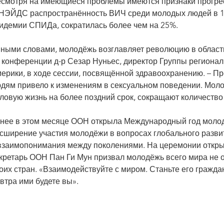
смотря на имеющиеся проблемы имеются признаки прогрес
ЭЙДС распространённость ВИЧ среди молодых людей в 15
идемии СПИДа, сократилась более чем на 25%.
ными словами, молодёжь возглавляет революцию в области
 конференции д-р Сезар Нуньес, директор Группы регион
ерики, в ходе сессии, посвящённой здравоохранению. – 
дям привело к изменениям в сексуальном поведении. Мол
ловую жизнь на более поздний срок, сокращают количество
нее в этом месяце ООН открыла Международный год молод
сширение участия молодёжи в вопросах глобального разви
взаимопонимания между поколениями. На церемонии откры
кретарь ООН Пан Ги Мун призвал молодёжь всего мира не 
оих стран. «Взаимодействуйте с миром. Станьте его граждан
втра ими будете вы».