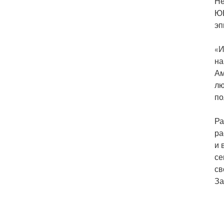
Не
ЮН
эп
«И
на
Ам
лю
по
Ра
ра
и 
се
св
За