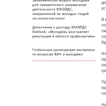
Экономическая модель молодёжи
до
для приоритетного направления
ус
деятельности ЮНЭЙДС,
направленной на молодых людей
(на английском языке)
В 
чт
Дополнение к докладу ЮНЭЙДС
см
Outlook: «Молодёжь возглавляет
со
революцию в области профилактики»
бу
Глобальные руководящие материалы
Из
по вопросам ВИЧ и молодёжи
пр
со
ср
Пр
пр
со
На