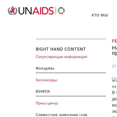
КТО МЫ
F
Н
RIGHT HAND CONTENT
п
Сопутствующая информация:
27
Молодёжь
Коспонсоры:
ЮНФПА
В 
де
Пресс-центр:
вк
лю
Совместное заявление глав