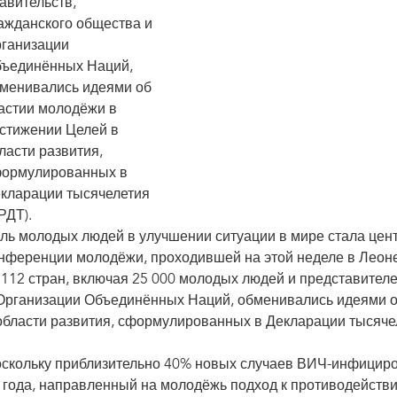
авительств,
ажданского общества и
ганизации
ъединённых Наций,
менивались идеями об
астии молодёжи в
стижении Целей в
ласти развития,
ормулированных в
кларации тысячелетия
РДТ).
ль молодых людей в улучшении ситуации в мире стала цен
нференции молодёжи, проходившей на этой неделе в Леоне,
 112 стран, включая 25 000 молодых людей и представител
Организации Объединённых Наций, обменивались идеями о
области развития, сформулированных в Декларации тысяче
скольку приблизительно 40% новых случаев ВИЧ-инфициров
 года, направленный на молодёжь подход к противодейств