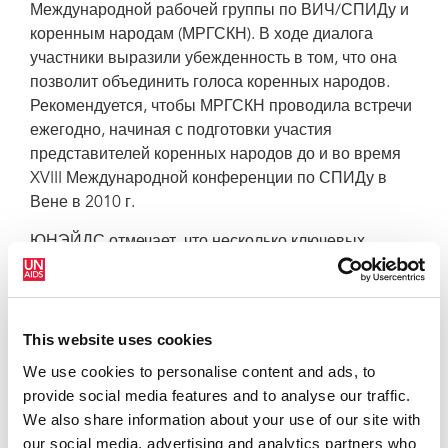
Международной рабочей группы по ВИЧ/СПИДу и
коренным народам (МРГСКН). В ходе диалога
участники выразили убежденность в том, что она
позволит объединить голоса коренных народов.
Рекомендуется, чтобы МРГСКН проводила встречи
ежегодно, начиная с подготовки участия
представителей коренных народов до и во время
XVIII Международной конференции по СПИДу в
Вене в 2010 г.
ЮНЭЙДС отмечает, что несколько ключевых
факторов риска, которые в крайней степени
усиливают уязвимость отдельных лиц и общин к
ВИЧ, присутствуют среди большого числа
представителей коренных народов во всем мире. К
This website uses cookies
этим факторам относятся отсутствие политической
We use cookies to personalise content and ads, to
и социальной власти, социально-экономическое
provide social media features and to analyse our traffic.
неравенство, в том числе бедность, более низкие
We also share information about your use of our site with
образовательные стандарты и, как следствие,
our social media, advertising and analytics partners who