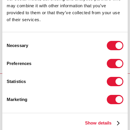
низкий уровень медицинской грамотности, а также
may combine it with other information that you’ve
стигма и дискриминация на основе расы,
provided to them or that they’ve collected from your use
сексуальной ориентации и ВИЧ-статуса.
of their services.
В этом трехдневном диалоге участвовали
примерно 50 представителей заинтересованных
Consent
сторон, в том числе из Новой Зеландии, Австралии,
Necessary
Selection
Северной, Центральной и Южной Америки, из
общин и сетей коренных народов, и из
правительственных и неправительственных
Preferences
организаций.
Statistics
RIGHT HAND CONTENT
Партнеры:
Marketing
Министерство здравоохранения Канады
Show details
Государственное агентство здравоохранения Канады