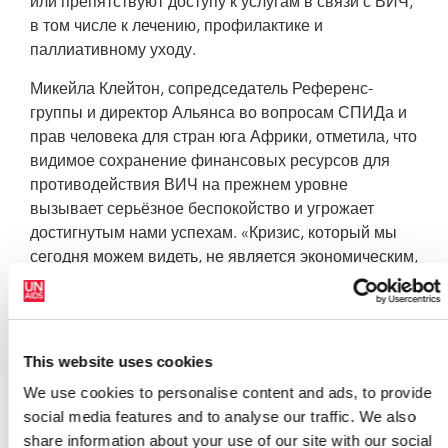
или препятствуют доступу к услугам в связи с ВИЧ,
в том числе к лечению, профилактике и
паллиативному уходу.
Микейла Клейтон, сопредседатель Референс-
группы и директор Альянса во вопросам СПИДа и
прав человека для стран юга Африки, отметила, что
видимое сохранение финансовых ресурсов для
противодействия ВИЧ на прежнем уровне
вызывает серьёзное беспокойство и угрожает
достигнутым нами успехам. «Кризис, который мы
сегодня можем видеть, не является экономическим,
это кризис приоритетов. Мы должны быть
солидарны в выборе верных приоритетов, и мы
должны установить стандарт приверженности,
который должен применяться при выполнении
This website uses cookies
других обязательств в области здравоохранения,
We use cookies to personalise content and ads, to provide
развития и прав человека».
social media features and to analyse our traffic. We also
share information about your use of our site with our social
Группа заявляет, что международное сообщество