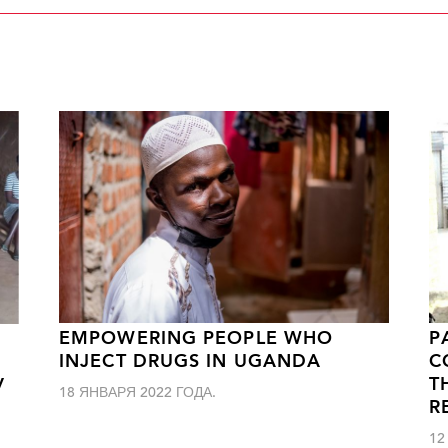
EMPOWERING PEOPLE WHO
P
INJECT DRUGS IN UGANDA
C
T
V
18 ЯНВАРЯ 2022 ГОДА.
R
12