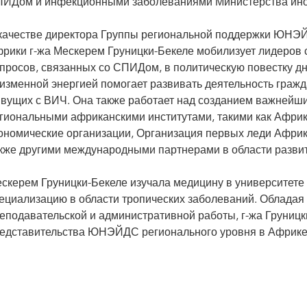
ИДом и инфекционными заболеваниями Министерства инос
качестве директора Группы региональной поддержки ЮНЭ
рики г-жа Мескерем Груницки-Бекеле мобилизует лидеров 
просов, связанных со СПИДом, в политическую повестку дня
изменной энергией помогает развивать деятельность граж
вущих с ВИЧ. Она также работает над созданием важнейши
гиональными африканскими институтами, такими как Африк
ономические организации, Организация первых леди Африк
кже другими международными партнерами в области развит
скерем Груницки-Бекеле изучала медицину в университете
ециализацию в области тропических заболеваний. Облада
еподавательской и административной работы, г-жа Груницк
едставительства ЮНЭЙДС регионального уровня в Африке