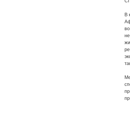
СП
В 
Аф
во
не
жи
ре
эк
та
Ме
сп
пр
пр