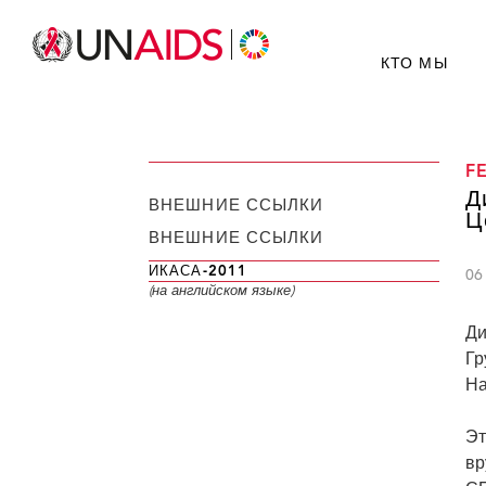
КТО МЫ
F
Д
ВНЕШНИЕ ССЫЛКИ
Ц
ВНЕШНИЕ ССЫЛКИ
ИКАСА-2011
06
(на английском языке)
Ди
Гр
На
Эт
вр