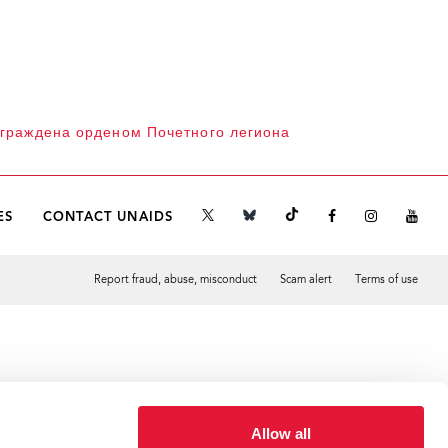
граждена орденом Почетного легиона
ES
CONTACT UNAIDS
Report fraud, abuse, misconduct
Scam alert
Terms of use
Tweet
Facebook
Allow all