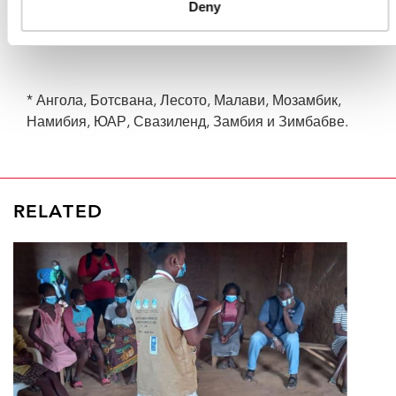
Deny
до пациентов, и мы не должны ослаблять борьбу со
стигмой», - заявил он.
* Ангола, Ботсвана, Лесото, Малави, Мозамбик,
Намибия, ЮАР, Свазиленд, Замбия и Зимбабве.
RELATED