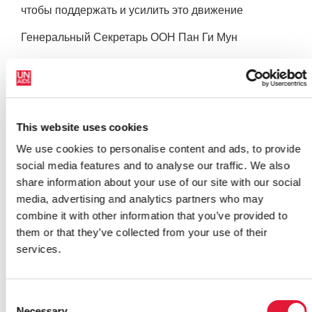
чтобы поддержать и усилить это движение
Генеральный Секретарь ООН Пан Ги Мун
«Расширение прав женщин – это не абстрактное
понятие, - заявила г-жа Х.Э. Войзеро Азеб Месфин,
первая леди Эфиопии и председатель OAFLA. –
Оно подразумевает доступ африканских женщин к
This website uses cookies
адекватной пище и жилью, отсутствие болезней,
We use cookies to personalise content and ads, to provide
безопасность при родах, равноправие с
social media features and to analyse our traffic. We also
мужчинами». Организация первых леди при
share information about your use of our site with our social
финансовой поддержке ЮНЭЙДС недавно начала
media, advertising and analytics partners who may
кампанию, направленную на расширение услуг по
combine it with other information that you’ve provided to
профилактике и предотвращению передачи ВИЧ от
them or that they’ve collected from your use of their
матери к ребенку.
САММИТ АФРИКАНСКОГО СОЮЗА
services.
Встреча первых леди проходила одновременно с
Consent
Necessary
16-м Саммитом Африканского Союза, в котором