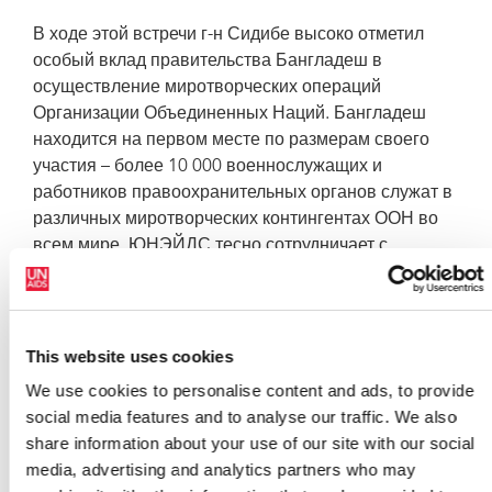
В ходе этой встречи г-н Сидибе высоко отметил
особый вклад правительства Бангладеш в
осуществление миротворческих операций
Организации Объединенных Наций. Бангладеш
находится на первом месте по размерам своего
участия – более 10 000 военнослужащих и
работников правоохранительных органов служат в
различных миротворческих контингентах ООН во
всем мире. ЮНЭЙДС тесно сотрудничает с
членами Совета безопасности ООН с целью
анализа программ по противодействию ВИЧ для
международных миротворческих сил и служащих
силовых структур.
This website uses cookies
We use cookies to personalise content and ads, to provide
Исполнительный директор ЮНЭЙДС также
social media features and to analyse our traffic. We also
воспользовался случаем, чтобы поблагодарить
share information about your use of our site with our social
правительство Бангладеш за организацию
media, advertising and analytics partners who may
открытия Чемпионата мира по крикету 2011 года, в