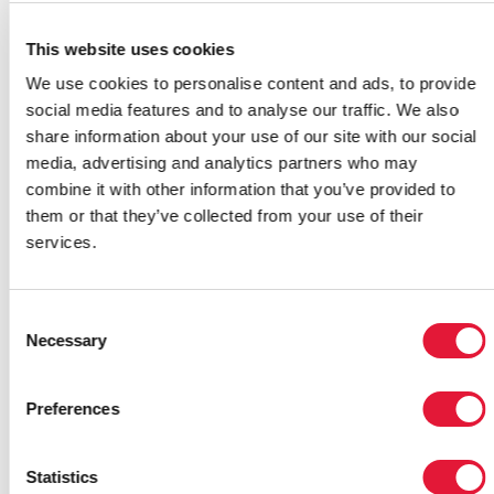
менее 30 % беременных женщин, живущих с ВИЧ,
смогли получить АРВ-препараты для профилактики
This website uses cookies
передачи ВИЧ своим детям. Частота заболевания
We use cookies to personalise content and ads, to provide
ВИЧ-инфекцией среди детей в 2011 году достигла
social media features and to analyse our traffic. We also
почти 22 %.
share information about your use of our site with our social
Нигеру необходимо преодолеть много проблем,
media, advertising and analytics partners who may
чтобы полностью прекратить новые случаи
combine it with other information that you’ve provided to
заболевания ВИЧ-инфекцией среди детей. Хотя
them or that they’ve collected from your use of their
большинство беременных женщин получает
services.
консультации врача в дородовой период, лишь у
30 % женщин роды принимает квалифицированный
Consent
медицинский работник. Это связано прежде всего с
Necessary
Selection
тем, что посетить врача во время беременности
можно бесплатно, а вот получить помощь
специалиста при родах — только за деньги. Многие
Preferences
беременные женщины, у которых при
обследовании выявлена ВИЧ-инфекция, повторно
Statistics
к врачу не обращаются и необходимого лечения не