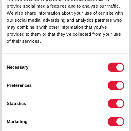
Выступая в качестве представителей народа —
provide social media features and to analyse our traffic.
включая, что особенно важно, и наиболее
We also share information about your use of our site with
уязвимые группы населения, — парламентарии
our social media, advertising and analytics partners who
играют важнейшую роль в отстаивании интересов
may combine it with other information that you’ve
самых бесправных членов общества».
provided to them or that they’ve collected from your use
of their services.
Форум парламентариев и лидеров гражданского
общества проходил одновременно с четвертым
заседанием международной экспертной группы
Consent
высокого уровня, включающей видных
Necessary
Selection
специалистов и деятелей для выработки
рекомендаций по формированию повестки дня в
области развития после 2015 года. Экспертная
Preferences
группа высокого уровня, созданная по решению
Генерального секретаря ООН, заседала под
Statistics
руководством одного из своих сопредседателей —
президента Индонезии. В рамках форума
специальная делегация в составе 20
Marketing
высокопоставленных парламентариев и избранных