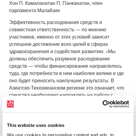
Хон П. Камаланатан П. Панканатан, член
парламента Малайзии
Эффективность расходования средств и
совместная ответственность — по мнению
участников, именно от этих условий зависит
успешное достижение всех целей в сферах
здравоохранения и содействия развитию. «Мы
должны обеспечить разумное расходование
средств — чтобы финансирование направлялось
туда, где потребности в нем наиболее велики и где
оно будет приносить наилучшие результаты. В
Азиатско-Тихоокеанском регионе это означает, что
средства необходимо направлять на работу с
основными группами населения, подверженными
наиболее высокому риску инфицирования, —
сказал в выступлении на форуме директор Группы
региональной поддержки ЮНЭЙДС для Азии и
This website uses cookies
Азиатско-Тихоокеанского региона Стивен Краус. —
We use cookies to personalise content and ads, to