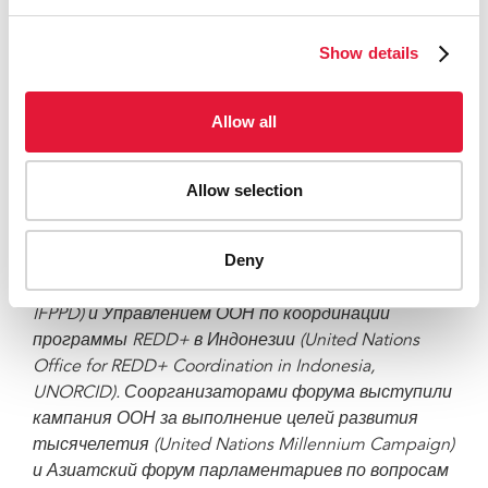
представителей местных органов власти
представила экспертной группе высокого уровня
Show details
свои рекомендации о ключевых приоритетах,
которые должны быть учтены при формировании
повестки дня в области развития после 2015 года.
Allow all
Форум парламентариев и гражданского
общества был организован парламентом
Allow selection
Индонезии, Индонезийским форумом
парламентариев по вопросам народонаселения и
Deny
содействия развитию
(Indonesian Forum of
Parliamentarians on Population and Development,
IFPPD)
и
Управлением
ООН
по
координации
программы
REDD+
в
Индонезии
(United Nations
Office for REDD+ Coordination in Indo
nesia,
UNORCID).
Соорганизаторами форума выступили
кампания ООН за выполнение целей развития
тысячелетия (United Nations Millennium Campaign)
и Азиатский форум парламентариев по вопросам