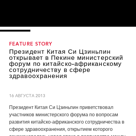
FEATURE STORY
Президент Китая Си Цзиньпин
открывает в Пекине министерский
форум по китайско-африканскому
сотрудничеству в сфере
здравоохранения
16 АВГУСТА 2013
Президент Китая Си Цзиньпин приветствовал
участников министерского форума по вопросам
развития китайско-африканского сотрудничества в
сфере здравоохранения, открытием которого
Президент Си Цзиньпин приветствует африканских министров
здравоохранения в Доме народных собраний КНР в Пекине. Фото: