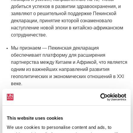
добиться успехов в развитии здравоохранения, и
заявляют о решительной поддержке Пекинской
декларации, принятие которой ознаменовало
наступление новой эпохи в китайско-африканском
сотрудничестве.
Мы признаем — Пекинская декларация
обеспечивает платформу для расширения
партнерства между Китаем и Африкой, что является
одним из важнейших направлений развития
геополитических и экономических отношений в XXI
веке.
Мы подчеркиваем, что эта декларация играет
важную роль в укреплении сотрудничества Китая с
такими региональными институтами, как
This website uses cookies
Африканский союз и региональные комитеты стран
Африки по экономическим вопросам.
We use cookies to personalise content and ads, to