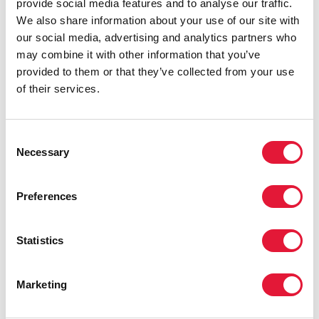
provide social media features and to analyse our traffic.
Мы обязуемся обеспечить особое внимание и
We also share information about your use of our site with
поддержку для выполнения Пекинской декларации.
our social media, advertising and analytics partners who
Мы будем использовать все возможности для
may combine it with other information that you’ve
предоставления соответствующими агентствами
provided to them or that they’ve collected from your use
необходимых знаний и ресурсов для развития
of their services.
китайско-африканского сотрудничества в сфере
здравоохранения. Это сотрудничество создает
Consent
новую базу для ускорения прогресса в достижении
Necessary
Selection
Целей развития тысячелетия и повышения
актуальности глобальных вопросов
здравоохранения в ходе формирования повестки
Preferences
дня в сфере содействия развитию на период после
2015 года.
Statistics
Мы приветствуем проведение Министерского
форума по вопросам развития китайско-
Marketing
африканского сотрудничества в сфере
здравоохранения — инновационного механизма,