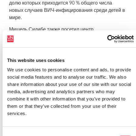
долю которых приходится 90 % общего числа
новых случаев ВИЧ-инфицирования среди детей в
мире.
Мишель Сидибе также посетил центр
национальной Ассоциации охраны здоровья и
благополучия семьи Бурунди (Association
Burundaise pour le Bien-Etre Familial, ABUBEF). Центр
предоставляет медицинскую помощь и услуги по
This website uses cookies
уходу и поддержке для людей, живущих с ВИЧ, а
We use cookies to personalise content and ads, to provide
также проводит программы профилактики ВИЧ-
social media features and to analyse our traffic. We also
инфицирования.
share information about your use of our site with our social
media, advertising and analytics partners who may
В рамках официального визита в Бурунди Мишель
combine it with other information that you’ve provided to
Сидибе встретился со вторым вице-президентом
them or that they’ve collected from your use of their
Республики Бурунди Жерве Руфуйкири, который
services.
взял на себя ведущую роль в усилиях страны по
прекращению новых случаев заболевания среди
детей. В 2005 году, когда Бурунди стала
Consent