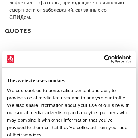
инфекции — факторы, приводящие к повышению
смертности от заболеваний, связанных со
СПИДом.
QUOTES
«За счет обеспечения всеобщего
доступа к обследованию на ВИЧ-
инфекцию можно спасти много
людских жизней и снизить
This website uses cookies
распространение ВИЧ. Такие акции,
We use cookies to personalise content and ads, to
как Европейская неделя обследований,
provide social media features and to analyse our traffic.
имеют огромное значение для
We also share information about your use of our site with
повышения доступности услуг по
our social media, advertising and analytics partners who
обследованию и лечению ВИЧ-
may combine it with other information that you’ve
инфекции. Расширение масштабов
provided to them or that they’ve collected from your use
обследования — первый шаг на пути к
of their services.
тому, чтобы к 2015 году обеспечить