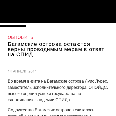
ОБНОВИТЬ
Багамские острова остаются
верны проводимым мерам в ответ
на СПИД
14 АПРЕЛЯ 2014
Во время визита на Багамские острова Луис Лурес,
заместитель исполнительного директора ЮНЭЙДС,
высоко оценил успехи государства по
сдерживанию эпидемии СПИДа.
Содружество Багамских островов считалось
Во время визита на Багамские острова Луис Лурес, заместитель
исполнительного директора ЮНЭЙДС, высоко оценил успехи государства