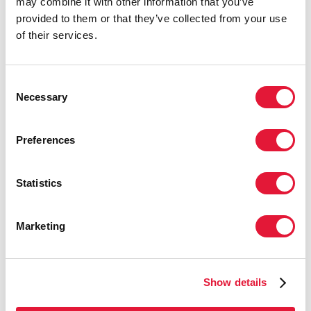
may combine it with other information that you’ve
твердо решило противостоять
provided to them or that they’ve collected from your use
СПИДу. Мы намерены и дальше
of their services.
прилагать все усилия по сдерживанию
эпидемии».
ПЕРРИ ГОМЕЗ, МИНИСТР
Consent
Necessary
ЗДРАВООХРАНЕНИЯ, БАГАМСКИЕ ОСТРОВА
Selection
Preferences
«Мы на собственном опыте
убедились, насколько важна реальная
Statistics
заинтересованность руководства
страны, и мы продолжим оказывать
помощь, чтобы в дальнейшем достичь
Marketing
«трех нулей» на Багамских островах,
а затем — и во всем Карибском
бассейне».
Show details
ЛУИС ЛУРЕС, ЗАМЕСТИТЕЛЬ
ИСПОЛНИТЕЛЬНОГО ДИРЕКТОРА ЮНЭЙДС