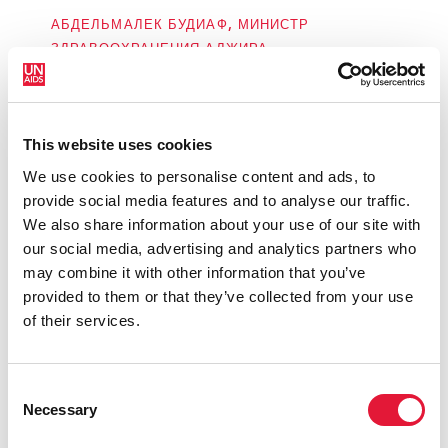
АБДЕЛЬМАЛЕК БУДИАФ, МИНИСТР
ЗДРАВООХРАНЕНИЯ АЛЖИРА
«Египет включил цели 90–90–90 в
This website uses cookies
недавно принятый общенациональный
We use cookies to personalise content and ads, to
стратегический план. Ускорение
provide social media features and to analyse our traffic.
работы над тестированием играет
We also share information about your use of our site with
ключевую роль в достижении этих
our social media, advertising and analytics partners who
целей к 2020 году».
may combine it with other information that you’ve
Д-Р УАЛИД КАМАЛ, РУКОВОДИТЕЛЬ
provided to them or that they’ve collected from your use
НАЦИОНАЛЬНОЙ ПРОГРАММЫ ПО СПИДУ,
of their services.
ЕГИПЕТ
Consent
Necessary
Selection
«Если мы ускорим внедрение программ
по тестированию, мы спасем много