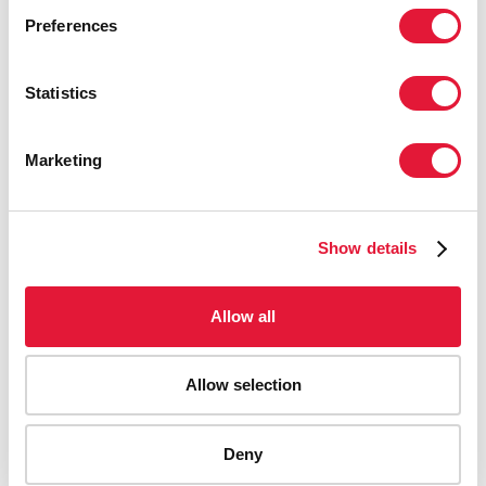
жизней и приблизимся к поколению,
Preferences
свободному от СПИДа».
НАВЕЛ ЛАХОЭЛЬ, ПРЕЗИДЕНТ АССОЦИАЦИИ
Statistics
ЛЮДЕЙ, ЖИВУЩИХ С ВИЧ, ЭЛЬ ХАЯТ
Marketing
«У нашего региона есть историческая
возможность — в числе первых
добиться целей 90–90–90. Для этого
Show details
нам нужно закрыть пробелы в
тестировании и лечении, а также
Allow all
предоставить помощь всем
нуждающимся».
Allow selection
ЯМИНА ЧАККАР, ДИРЕКТОР ГРУППЫ
РЕГИОНАЛЬНОЙ ПОДДЕРЖКИ ЮНЭЙДС НА
БЛИЖНЕМ ВОСТОКЕ И В СЕВЕРНОЙ АФРИКЕ
Deny