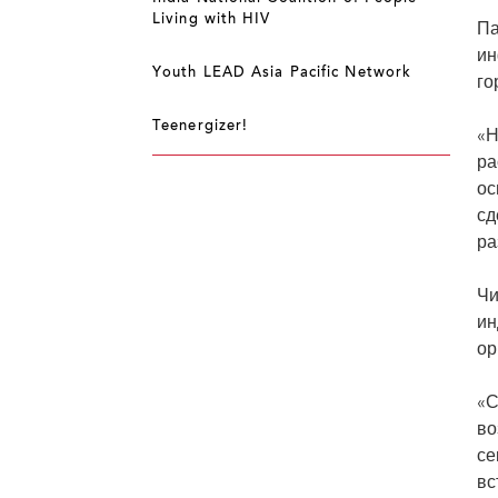
Living with HIV
Па
ин
Youth LEAD Asia Pacific Network
го
Teenergizer!
«Н
ра
ос
сд
ра
Чи
ин
ор
«С
во
се
вс