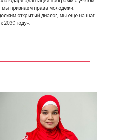
благодаря адаптации программ с учетом
и мы признаем права молодежи,
должим открытый диалог, мы еще на шаг
 2030 году».