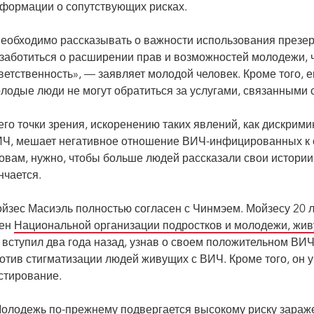
формации о сопутствующих рисках.
еобходимо рассказывать о важности использования презер
заботиться о расширении прав и возможностей молодежи, 
ветственность», — заявляет молодой человек. Кроме того, е
лодые люди не могут обратиться за услугами, связанными с
его точки зрения, искоренению таких явлений, как дискрими
Ч, мешает негативное отношение ВИЧ-инфицированных к с
овам, нужно, чтобы больше людей рассказали свои истории 
нчается.
йзес Масиэль полностью согласен с Чинмэем. Мойзесу 20 л
лен
Национальной организации подростков и молодежи, жи
 вступил два года назад, узнав о своем положительном ВИЧ-
отив стигматизации людей живущих с ВИЧ. Кроме того, он 
стирование.
олодежь по-прежнему подвергается высокому риску зараже