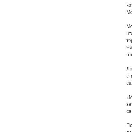
ко
Мо
Мо
чт
те
жи
от
Ло
ст
св
«М
за
са
По