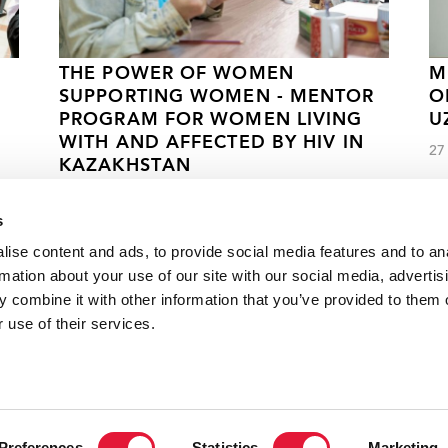
THE POWER OF WOMEN
M
SUPPORTING WOMEN - MENTOR
O
PROGRAM FOR WOMEN LIVING
U
WITH AND AFFECTED BY HIV IN
27
KAZAKHSTAN
13 СЕНТЯБРЯ 2024 ГОДА.
s
ise content and ads, to provide social media features and to an
rmation about your use of our site with our social media, advertis
 combine it with other information that you’ve provided to them o
 ВИЧ
 use of their services.
VACANCI
Preferences
Statistics
Marketing