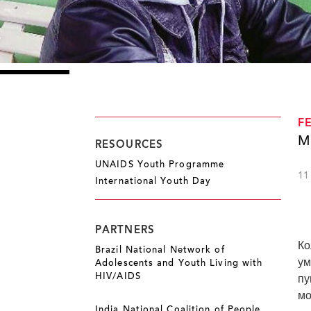
F
М
RESOURCES
UNAIDS Youth Programme
11
International Youth Day
PARTNERS
Ко
Brazil National Network of
ум
Adolescents and Youth Living with
HIV/AIDS
пу
мо
India National Coalition of People