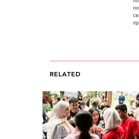
по
по
св
пр
RELATED