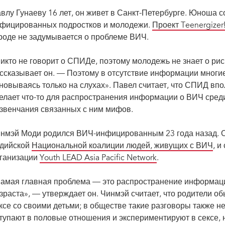
влу Гунаеву 16 лет, он живет в Санкт-Петербурге. Юноша с
фицированных подростков и молодежи.
Проект Teenergizer
роде не задумывается о проблеме ВИЧ.
икто не говорит о СПИДе, поэтому молодежь не знает о рис
ссказывает он. — Поэтому в отсутствие информации многи
новываясь только на слухах». Павел считает, что СПИД вп
елает что-то для распространения информации о ВИЧ сред
звенчания связанных с ним мифов.
нмэй Моди родился ВИЧ-инфицированным 23 года назад. О
дийской
Национальной коалиции людей, живущих с ВИЧ
, и
ганизации
Youth LEAD Asia Pacific Network
.
амая главная проблема — это распространение информаци
зраста», — утверждает он. Чинмэй считает, что родители о
ксе со своими детьми; в обществе такие разговоры также н
тупают в половые отношения и экспериментируют в сексе, 