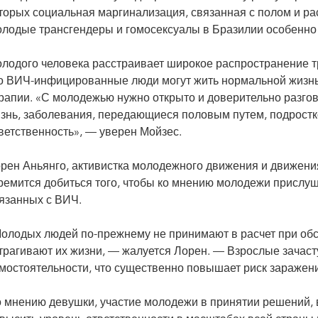
торых социальная маргинализация, связанная с полом и р
лодые трансгендеры и гомосексуалы в Бразилии особенно
лодого человека расстраивает широкое распространение тр
о ВИЧ-инфицированные люди могут жить нормальной жизнь
рапии. «С молодежью нужно открыто и доверительно разгов
знь, заболевания, передающиеся половым путем, подростк
ветственность», — уверен Мойзес.
рен Аньянго, активистка молодежного движения и движения
ремится добиться того, чтобы ко мнению молодежи прислуш
язанных с ВИЧ.
олодых людей по-прежнему не принимают в расчет при об
трагивают их жизни, — жалуется Лорен. — Взрослые зачаст
мостоятельности, что существенно повышает риск заражен
 мнению девушки, участие молодежи в принятии решений, 