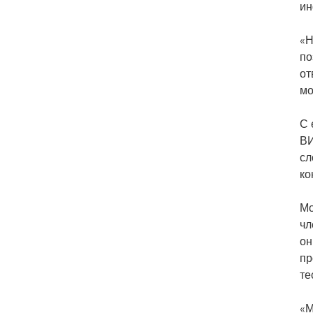
ин
«Н
по
от
мо
С 
ВИ
сл
ко
Мо
ч
он
пр
те
«М