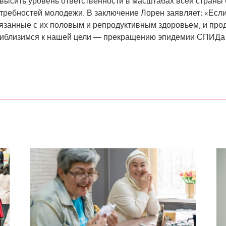
высить уровень ответственности в масштабах всей страны 
требностей молодежи. В заключение Лорен заявляет: «Есл
язанные с их половым и репродуктивным здоровьем, и про
иблизимся к нашей цели — прекращению эпидемии СПИДа к