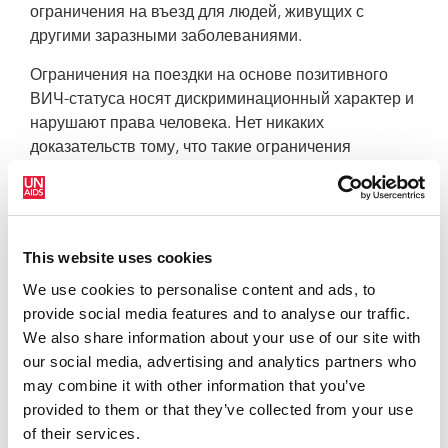
ограничения на въезд для людей, живущих с
другими заразными заболеваниями.
Ограничения на поездки на основе позитивного
ВИЧ-статуса носят дискриминационный характер и
нарушают права человека. Нет никаких
доказательств тому, что такие ограничения
предупреждают передачу ВИЧ или защищают
здоровье населения. Кроме того, ограничения на
поездки в связи с ВИЧ не обоснованы в
экономическом плане, поскольку люди, живущие с
This website uses cookies
ВИЧ, могут иметь длительную и продуктивную
We use cookies to personalise content and ads, to
трудовую жизнь.
provide social media features and to analyse our traffic.
«Меня радует сегодняшнее заявление Намибии, –
We also share information about your use of our site with
сказал Исполнительный директор ЮНЭЙДС
our social media, advertising and analytics partners who
Мишель Сидибе. – Ограничения на поездки в связи
may combine it with other information that you’ve
с ВИЧ не служат никакой цели и препятствуют
provided to them or that they’ve collected from your use
осуществлению глобальных мер в ответ на СПИД».
of their services.