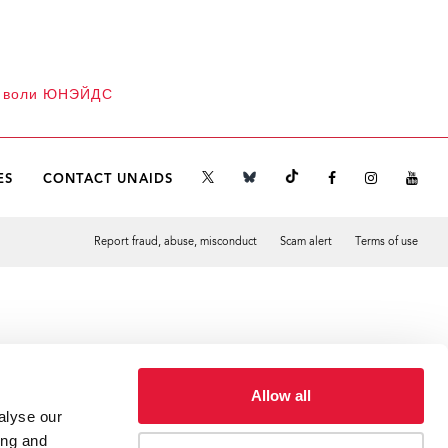
й воли ЮНЭЙДС
ES
CONTACT UNAIDS
Report fraud, abuse, misconduct
Scam alert
Terms of use
Tweet
Facebook
Allow all
alyse our
ing and