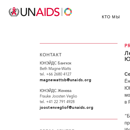
КТО МЫ
P
Л
КОНТАКТ
Ю
ЮНЭЙДС Бангкок
Beth Magne-Watts
Се
tel. +66 2680 4127
magnewattsb@unaids.org
Ён
ЮН
ЮНЭЙДС Женева
мо
Frauke Joosten Veglio
в 
tel. +41 22 791 4928
joostenvegliof@unaids.org
“Б
пр