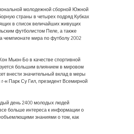
циональной молодежной сборной Южной
борную страны в четырех подряд Кубках
ходящих в список величайших живущих
ьским футболистом Пеле, а также
 чемпионате мира по футболу 2002
Хон Мьюн-Бо в качестве спортивной
льзуется большим влиянием в мировом
т внести значительный вклад в меры
г-н Парк Су Гил, президент Всемирной
ждый день 2400 молодых людей
все больше интереса к информации о
сеобъемлющими знаниями о том, как