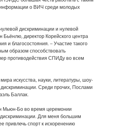
НЭЙДС большая честь работать с таким
 информации о ВИЧ среди молодых
нулевой дискриминации и нулевой
н Бьёнлю, директор Корейского центра
я и благосостояния. – Участие такого
ным образом способствовать
мер противодействия СПИДу во всем
ира искусства, науки, литературы, шоу-
дискриминации. Среди прочих, Послами
аэль Баллак.
Хон Мьюн-Бо во время церемонии
ся дискриминации. Для меня большим
е привлечь спорт к искоренению