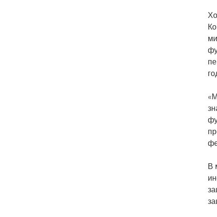
Хо
Ко
ми
фу
пе
го
«М
зн
фу
пр
фе
В 
ин
за
за