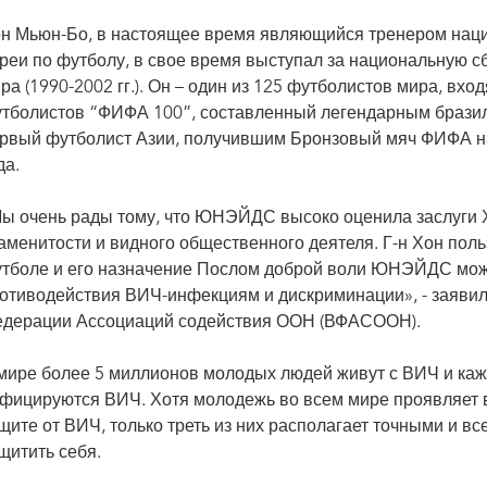
н Мьюн-Бо, в настоящее время являющийся тренером на
реи по футболу, в свое время выступал за национальную с
ра (1990-2002 гг.). Он – один из 125 футболистов мира, в
тболистов “ФИФА 100”, составленный легендарным бразил
рвый футболист Азии, получившим Бронзовый мяч ФИФА на
да.
ы очень рады тому, что ЮНЭЙДС высоко оценила заслуги 
аменитости и видного общественного деятеля. Г-н Хон по
тболе и его назначение Послом доброй воли ЮНЭЙДС може
отиводействия ВИЧ-инфекциям и дискриминации», - заявил 
дерации Ассоциаций содействия ООН (ВФАСООН).
мире более 5 миллионов молодых людей живут с ВИЧ и ка
фицируются ВИЧ. Хотя молодежь во всем мире проявляет 
щите от ВИЧ, только треть из них располагает точными и в
щитить себя.