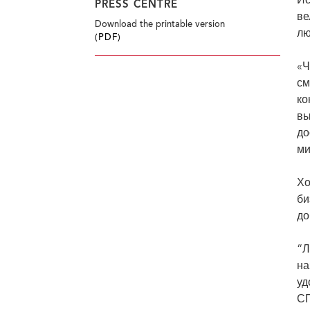
Ис
PRESS CENTRE
ве
Download the printable version
лю
(PDF)
«Ч
см
ко
вы
до
ми
Хо
би
до
“Л
на
уд
СП