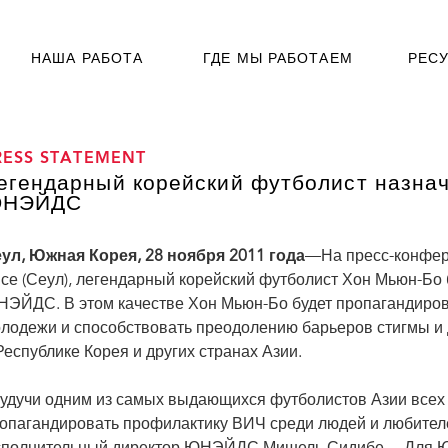
НАША РАБОТА
ГДЕ МЫ РАБОТАЕМ
РЕС
RESS STATEMENT
егендарный корейский футболист назна
НЭЙДС
ул, Южная Корея, 28 ноября 2011 года
—На пресс-конфер
се (Сеул), легендарный корейский футболист Хон Мьюн-Бо
ЭЙДС. В этом качестве Хон Мьюн-Бо будет пропагандиро
лодежи и способствовать преодолению барьеров стигмы и 
Республике Корея и других странах Азии.
удучи одним из самых выдающихся футболистов Азии всех
опагандировать профилактику ВИЧ среди людей и любителе