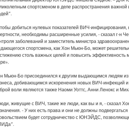
полнительный директор ЮНЭЙДС Мишель Сидибе. – Для Ю
ликолепным спортсменом в деле распространения важной
дей”.
тобы добиться нулевых показателей ВИЧ-инфицирования, 
ертности, необходимы расширенные усилия, - сказал г-н Че
нтроля заболеваний и заместитель министра здравоохранени
дающегося спортсмена, как Хон Мьюн-Бо, может решитель
стижению столь важных целей и повысить эффективность 
ре».
н Мьюн-Бо присоединился к другим выдающимся людям из м
знеса, добивающимся искоренения новых ВИЧ-инфекций и 
брой воли являются также Наоми Уоттс, Анни Ленокс и Мих
юди, живущие с ВИЧ, такие же люди, как вы и я, - сказал 
значения. - У них есть права и они не должны подвергать
овольствием будет сотрудничество с ЮНЭЙДС, позволяюще
ИДа”.