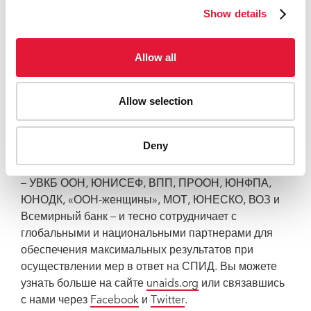
горы».
Show details
Allow all
ЮНЭЙДС
Объединенная программа Организации
Объединенных Наций по ВИЧ/СПИДу (ЮНЭЙДС)
Allow selection
возглавляет и вдохновляет мир для достижения
единого видения: ноль новых ВИЧ-инфекций, ноль
Deny
дискриминации и ноль смертей вследствие СПИДа.
ЮНЭЙДС объединяет усилия 11 учреждений ООН
– УВКБ ООН, ЮНИСЕФ, ВПП, ПРООН, ЮНФПА,
ЮНОДК, «ООН-женщины», МОТ, ЮНЕСКО, ВОЗ и
Всемирный банк – и тесно сотрудничает с
глобальными и национальными партнерами для
обеспечения максимальных результатов при
осуществлении мер в ответ на СПИД. Вы можете
узнать больше на сайте
unaids.org
или связавшись
с нами через
Facebook
и
Twitter
.