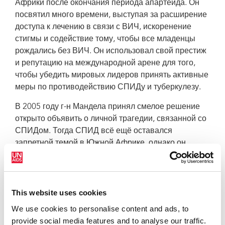
Африки после окончания периода апартеида. Он
посвятил много времени, выступая за расширение
доступа к лечению в связи с ВИЧ, искоренение
стигмы и содействие тому, чтобы все младенцы
рождались без ВИЧ. Он использовал свой престиж
и репутацию на международной арене для того,
чтобы убедить мировых лидеров принять активные
меры по противодействию СПИДу и туберкулезу.
В 2005 году г-н Мандела принял смелое решение
открыто объявить о личной трагедии, связанной со
СПИДом. Тогда СПИД всё ещё оставался
запретной темой в Южной Африке, однако он
заявил на пресс-конференции, что его сын умер от
причин, связанных со СПИДом. Его открытое
заявление помогло вынести проблему ВИЧ на
общественное обсуждение. Его поддержка,
This website uses cookies
оказываемая людям, живущим с ВИЧ, помогла
We use cookies to personalise content and ads, to
разрушить стигму и дискриминацию.
provide social media features and to analyse our traffic.