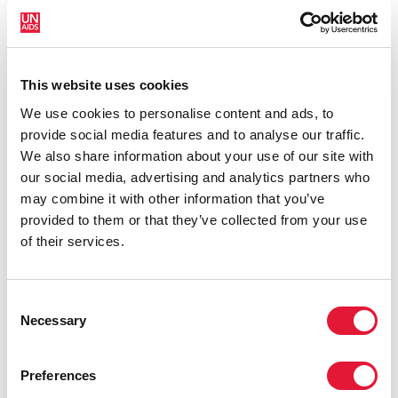
предотвращении новых ВИЧ-инфекций и
расширения доступа к лечению".
Получив широкое признание своей работы,
This website uses cookies
посвященной исследованию вакцины против
We use cookies to personalise content and ads, to
СПИДа, представитель Биркс была награждена
provide social media features and to analyse our traffic.
медалью "За особые заслуги" США за ее
We also share information about your use of our site with
значительный вклад в эту область. Она также
our social media, advertising and analytics partners who
проявила себя в качестве директора
may combine it with other information that you’ve
исследовательской программы по ВИЧ
provided to them or that they’ve collected from your use
Вооруженных сил США и в качестве директора
of their services.
отдела ретровирусологии в НИИ сухопутных войск
им. Уолтера Рида с 1996 по 2005 гг.
ЮНЭЙД и ПЕПФАР являются партнерами в
Consent
Necessary
течение долгого времени. Они совместно работали
Selection
над многими инициативами, включая расширение
доступа к лечению, предупреждение
Preferences
распространения ВИЧ- инфекций среди детей в